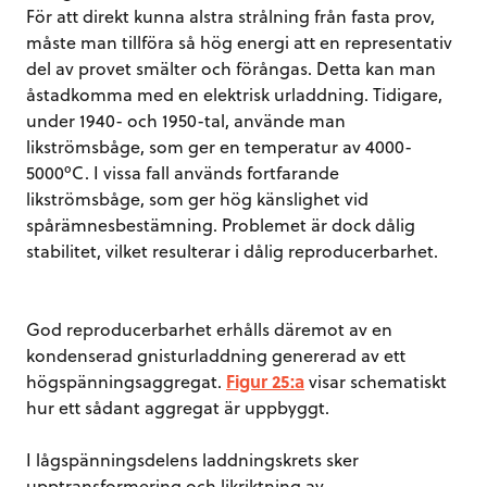
För att direkt kunna alstra strålning från fasta prov,
måste man tillföra så hög energi att en representativ
del av provet smälter och förångas. Detta kan man
åstadkomma med en elektrisk urladdning. Tidigare,
under 1940- och 1950-tal, använde man
likströmsbåge, som ger en temperatur av 4000-
5000ºC. I vissa fall används fortfarande
likströmsbåge, som ger hög känslighet vid
spårämnesbestämning. Problemet är dock dålig
stabilitet, vilket resulterar i dålig reproducerbarhet.
God reproducerbarhet erhålls däremot av en
kondenserad gnisturladdning genererad av ett
högspänningsaggregat.
Figur 25:a
visar schematiskt
hur ett sådant aggregat är uppbyggt.
I lågspänningsdelens laddningskrets sker
upptransformering och likriktning av