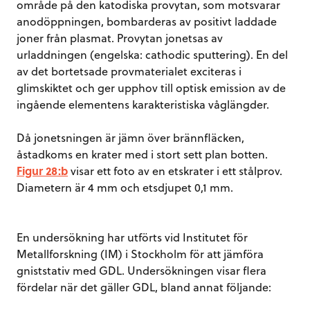
område på den katodiska provytan, som motsvarar
anodöppningen, bombarderas av positivt laddade
joner från plasmat. Provytan jonetsas av
urladdningen (engelska: cathodic sputtering). En del
av det bortetsade provmaterialet exciteras i
glimskiktet och ger upphov till optisk emission av de
ingående elementens karakteristiska våglängder.
Då jonetsningen är jämn över brännfläcken,
åstadkoms en krater med i stort sett plan botten.
Figur 28:b
visar ett foto av en etskrater i ett stålprov.
Diametern är 4 mm och etsdjupet 0,1 mm.
En undersökning har utförts vid Institutet för
Metallforskning (IM) i Stockholm för att jämföra
gniststativ med GDL. Undersökningen visar flera
fördelar när det gäller GDL, bland annat följande: