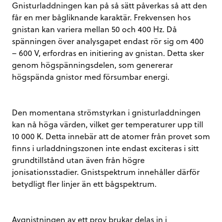
Gnisturladdningen kan på så sätt påverkas så att den
får en mer bågliknande karaktär. Frekvensen hos
gnistan kan variera mellan 50 och 400 Hz. Då
spänningen över analysgapet endast rör sig om 400
– 600 V, erfordras en initiering av gnistan. Detta sker
genom högspänningsdelen, som genererar
högspända gnistor med försumbar energi.
Den momentana strömstyrkan i gnisturladdningen
kan nå höga värden, vilket ger temperaturer upp till
10 000 K. Detta innebär att de atomer från provet som
finns i urladdningszonen inte endast exciteras i sitt
grundtillstånd utan även från högre
jonisationsstadier. Gnistspektrum innehåller därför
betydligt fler linjer än ett bågspektrum.
Avgnistningen av ett prov brukar delas in i