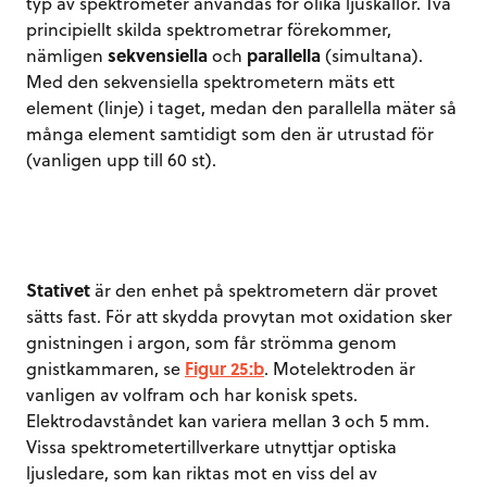
typ av spektrometer användas för olika ljuskällor. Två
principiellt skilda spektrometrar förekommer,
nämligen
sekvensiella
och
parallella
(simultana).
Med den sekvensiella spektrometern mäts ett
element (linje) i taget, medan den parallella mäter så
många element samtidigt som den är utrustad för
(vanligen upp till 60 st).
Stativet
är den enhet på spektrometern där provet
sätts fast. För att skydda provytan mot oxidation sker
gnistningen i argon, som får strömma genom
gnistkammaren, se
Figur 25:b
. Motelektroden är
vanligen av volfram och har konisk spets.
Elektrodavståndet kan variera mellan 3 och 5 mm.
Vissa spektrometertillverkare utnyttjar optiska
ljusledare, som kan riktas mot en viss del av