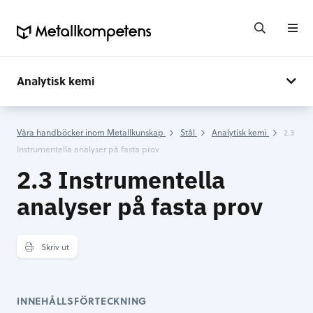
Analytisk kemi
Våra handböcker inom Metallkunskap
Stål
Analytisk kemi
2.3
Instrumentella analyser på fasta prov
2.3 Instrumentella
analyser på fasta prov
Skriv ut
INNEHÅLLSFÖRTECKNING