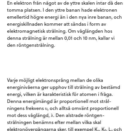
En elektron från något av de yttre skalen intar då den
tomma platsen. I den yttre banan hade elektronen
emellertid högre energi än i den nya inre banan, och
energiskillnaden kommer att sändas i form av
elektromagnetisk strålning. Om våglängden hos
denna strålning är mellan 0,01 och 10 nm, kallar vi
den röntgenstrålning.
Varje möjligt elektronsprång mellan de olika
energinivåerna ger upphov till strålning av bestämd
energi, vilken är karakteristisk för atomen i fråga.
Denna energimängd är proportionell mot strål-
ningens frekvens υ, och alltså omvänt proportionell
mot dess våglängd, λ. Den alstrade röntgen-
strålningen benämns efter mellan vilka skal
elektronövergångarna sker, till exempel K
, K
, L
och
α
β
α