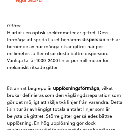
Figur 26:a-b.
Gittret
Hjärtat i en optisk spektrometer är gittret. Dess
förmåga att sprida ljuset benämns
dispersion
och är
beroende av hur många ritsar gittret har per
millimeter. Ju fler ritsar desto bättre dispersion.
Vanliga tal är 1000-2400 linjer per millimeter för
mekaniskt ritsade gitter.
Ett annat begrepp är
upplösningsförmåga
, vilket
brukar definieras som den våglängdsseparation som
gör det möjligt att skilja två linjer från varandra. Detta
i sin tur är avhängigt totala antalet linjer som är
belysta på gittret. Större gitter ger således bättre
upplösning. En hög upplösning gör dock
spektrometerns våglängdsområde mer begränsat.