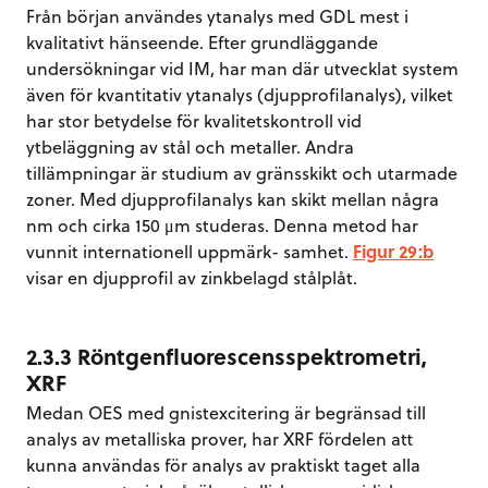
Från början användes ytanalys med GDL mest i
kvalitativt hänseende. Efter grundläggande
undersökningar vid IM, har man där utvecklat system
även för kvantitativ ytanalys (djupprofilanalys), vilket
har stor betydelse för kvalitetskontroll vid
ytbeläggning av stål och metaller. Andra
tillämpningar är studium av gränsskikt och utarmade
zoner. Med djupprofilanalys kan skikt mellan några
nm och cirka 150 μm studeras. Denna metod har
vunnit internationell uppmärk- samhet.
Figur 29:b
visar en djupprofil av zinkbelagd stålplåt.
2.3.3 Röntgenfluorescensspektrometri,
XRF
Medan OES med gnistexcitering är begränsad till
analys av metalliska prover, har XRF fördelen att
kunna användas för analys av praktiskt taget alla