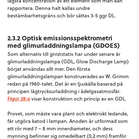
lägsta koncentration av ett element som man kan
rapportera. Denna halt kallas undre
bestämbarhetsgräns och bör sättas 3-5 ggr DL.
2.3.2 Optisk emissionsspektrometri
med glimurladdningslampa (GDOES)
Som alternativ till gniststativ har under senare år
glimurladdningslampa (GDL, Glow Discharge Lamp)
börjat användas allt mer. Den första
glimurladdningslampan konstruerades av W. Grimm
redan på 1960-talet. Det är en ljuskälla baserad på
principen lågtrycksurladdning i ädelgasatmosfär.
Figur 28:a
visar konstruktion och princip av en GDL.
Provet, som måste vara plant och elektriskt ledande,
får utgöra katod i lampan. Anoden är utformad som
ett rör med 7 – 8 mm innerdiameter, och dess
mynning befinner sig omedelbart
(0,2 mm) framför