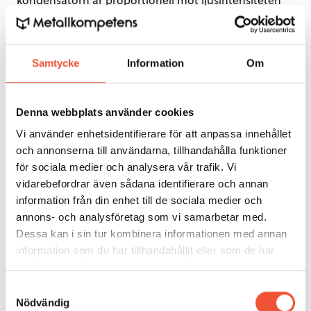
och även mot elementkoncentrationen. Nyare
spektrometrar har elektronik med direkt integrering
utan kondensatorer.
Samtycke
Information
Om
Kalibrering och standardisering
Denna webbplats använder cookies
Vid grundkalibrering av en optisk spektrometer för
prov i fast form kan man inte använda rena
Vi använder enhetsidentifierare för att anpassa innehållet
kemikalier, utan man är hänvisad till referensmaterial
och annonserna till användarna, tillhandahålla funktioner
(RM) med kända elementkoncentrationer, eventuellt
för sociala medier och analysera vår trafik. Vi
kompletterat med egna prover, som analyserats med
vidarebefordrar även sådana identifierare och annan
andra metoder.
information från din enhet till de sociala medier och
annons- och analysföretag som vi samarbetar med.
Dessa kan i sin tur kombinera informationen med annan
Vid kalibreringen erhålls för varje element och
information som du har tillhandahållit eller som de har
referensprov ett intensitetsvärde I, som tillsammans
samlat in när du har använt deras tjänster.
med provets uppgivna koncentration C, matas in i
Samtyckesval
spektrometerdatorn. En kalibrering för stålanalyser
Nödvändig