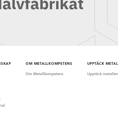
alvfabrikat
NSKAP
OM METALLKOMPETENS
UPPTÄCK META
Om Metallkompetens
Upptäck metallen
t
ial