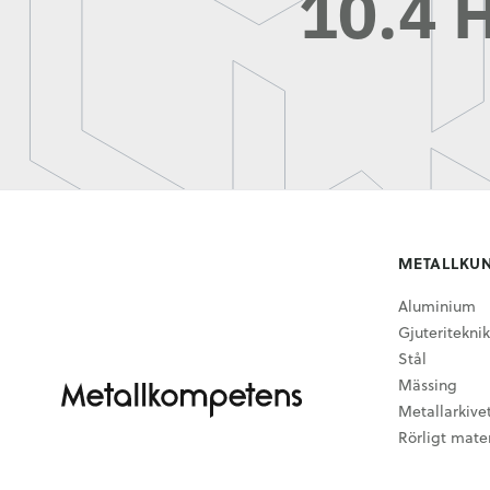
10.4 H
METALLKU
Aluminium
Gjuteriteknik
Stål
Mässing
Metallarkive
Rörligt mater