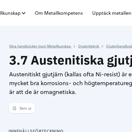
llkunskap
Om Metallkompetens
Upptäck metallen
Våra handböcker inom Metallkunskap
Gjuteriteknik
Gjuterihandbo
3.7 Austenitiska gjut
Austenitiskt gjutjärn (kallas ofta Ni-resist) ä
mycket bra korrosions- och högtemperatureg
är att de är omagnetiska.
Skriv ut
INNEHÅLLSFÖRTECKNING