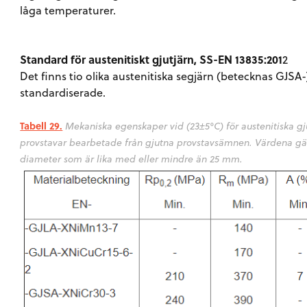
låga temperaturer.
Standard för austenitiskt gjutjärn, SS-EN 13835:201
2
Det finns tio olika austenitiska segjärn (betecknas GJSA-
standardiserade.
Tabell 29.
Mekaniska egenskaper vid (23±5°C) för austenitiska gj
provstavar bearbetade från gjutna provstavsämnen. Värdena gäll
diameter som är lika med eller mindre än 25 mm.