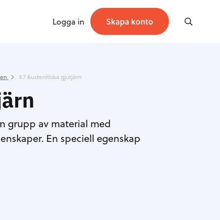
Logga in
Skapa konto
ken
3.7 Austenitiska gjutjärn
järn
r en grupp av material med
enskaper. En speciell egenskap