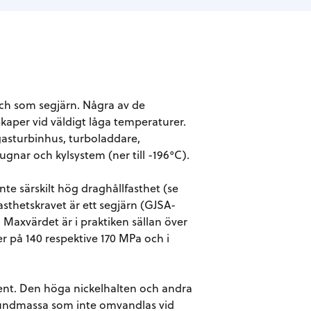
 och som segjärn. Några av de
kaper vid väldigt låga temperaturer.
asturbinhus, turboladdare,
gnar och kylsystem (ner till -196°C).
te särskilt hög draghållfasthet (se
asthetskravet är ett segjärn (GJSA-
 Maxvärdet är i praktiken sällan över
r på 140 respektive 170 MPa och i
ocent. Den höga nickelhalten och andra
grundmassa som inte omvandlas vid