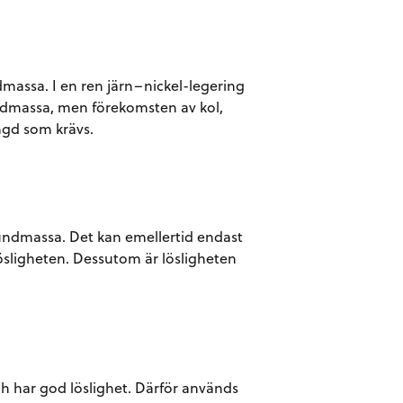
ndmassa. I en ren järn–nickel-legering
undmassa, men förekomsten av kol,
ngd som krävs.
undmassa. Det kan emellertid endast
 lösligheten. Dessutom är lösligheten
h har god löslighet. Därför används