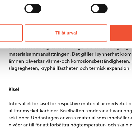
Tillåt urval
Inverkan av legeringselement
Den austenitiska grundmassan ger ett flertal viktiga e
materialsammansättningen. Det gäller i synnerhet krom
ämnen påverkar värme-och korrosionsbeständigheten, 
slagsegheten, kryphållfastheten och termisk expansion.
Kisel
Intervallet för kisel för respektive material är medvetet b
alltför mycket karbider. Kiselhalten tenderar att vara hö
sektioner. Undantagen är vissa material som innehåller 4 
nivåer är till för att förbättra högtemperatur- och skal