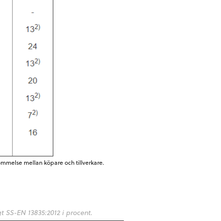
ommelse mellan köpare och tillverkare.
t SS-EN 13835:2012 i procent.