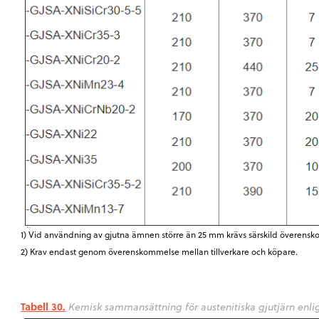
1) Vid användning av gjutna ämnen större än 25 mm krävs särskild överensk
2) Krav endast genom överenskommelse mellan tillverkare och köpare.
Tabell 30.
Kemisk sammansättning för austenitiska gjutjärn enlig