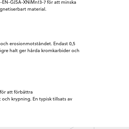
ss-EN-GJSA-XNiMn13-7 för att minska
gnetiserbart material.
 och erosionmotståndet. Endast 0,5
högre halt ger hårda kromkarbider och
för att förbättra
ch krypning. En typisk tillsats av