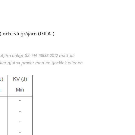
) och två gråjärn (GJLA-)
utjärn enligt SS-EN 13835:2012 mätt på
er gjutna prover med en tjocklek eller en