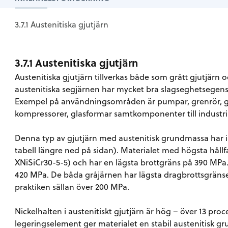
3.7.1 Austenitiska gjutjärn
3.7.1 Austenitiska gjutjärn
Austenitiska gjutjärn tillverkas både som grått gjutjärn
austenitiska segjärnen har mycket bra slagseghetsegens
Exempel på användningsområden är pumpar, grenrör, g
kompressorer, glasformar samtkomponenter till industriu
Denna typ av gjutjärn med austenitisk grundmassa har in
tabell längre ned på sidan). Materialet med högsta hållf
XNiSiCr30-5-5) och har en lägsta brottgräns på 390 MPa.
420 MPa. De båda gråjärnen har lägsta dragbrottsgränse
praktiken sällan över 200 MPa.
Nickelhalten i austenitiskt gjutjärn är hög – över 13 pr
legeringselement ger materialet en stabil austenitisk 