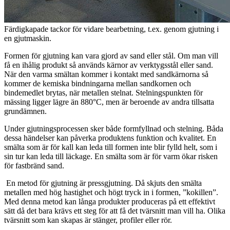
Färdigkapade tackor för vidare bearbetning, t.ex. genom gjutning i
en gjutmaskin.
Formen för gjutning kan vara gjord av sand eller stål. Om man vill
få en ihålig produkt så används kärnor av verktygsstål eller sand.
När den varma smältan kommer i kontakt med sandkärnorna så
kommer de kemiska bindningarna mellan sandkornen och
bindemedlet brytas, när metallen stelnat. Stelningspunkten för
mässing ligger lägre än 880°C, men är beroende av andra tillsatta
grundämnen.
Under gjutningsprocessen sker både formfyllnad och stelning. Båda
dessa händelser kan påverka produktens funktion och kvalitet. En
smälta som är för kall kan leda till formen inte blir fylld helt, som i
sin tur kan leda till läckage. En smälta som är för varm ökar risken
för fastbränd sand.
En metod för gjutning är pressgjutning. Då skjuts den smälta
metallen med hög hastighet och högt tryck in i formen, ”kokillen”.
Med denna metod kan långa produkter produceras på ett effektivt
sätt då det bara krävs ett steg för att få det tvärsnitt man vill ha. Olika
tvärsnitt som kan skapas är stänger, profiler eller rör.