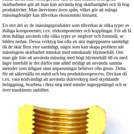
skärbarheten gör att man kan använda hög skärhastighet och få hög
produktivitet. Man återvinner även spån, vilket gör att många
mässingdetaljer kan tillverkas ekonomiskt lönsamt.
En stor del av de mässingsprodukter som tillverkas är olika typer av
ihåliga komponenter, t.ex. rörkomponenter och kopplingar. För att få
dem ihåliga används ofta olika typer av stegborr och formstål, se
bilden nedan. Dessa verktyg har ofta en stor ingreppsarea samtidigt
då de skär flera ytor samtidigt, något som kan skapa problem när
mässingens skärbarhet minskar med minskande blyinnehåll. Om
man går från att använda mässing med högt blyinnehåll till en med
lägre innehåll är det därför inte alltid möjligt att använda samma
metoder som tidigare utan anpassningar behöver ofta göras. Detta
för att säkerställa en stabil och bra produktionsprocess. Det kan då
t.ex. vara nödvändigt att använda skärverktyg med skyddande
beläggning, bearbeta i flera steg med mindre ingreppslängd och se
över maskinens stabilitet.