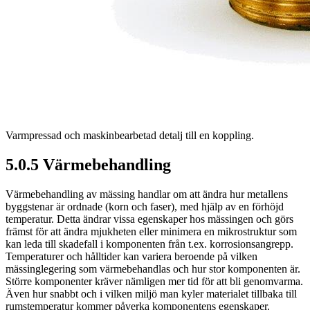
Varmpressad och maskinbearbetad detalj till en koppling.
5.0.5 Värmebehandling
Värmebehandling av mässing handlar om att ändra hur metallens
byggstenar är ordnade (korn och faser), med hjälp av en förhöjd
temperatur. Detta ändrar vissa egenskaper hos mässingen och görs
främst för att ändra mjukheten eller minimera en mikrostruktur som
kan leda till skadefall i komponenten från t.ex. korrosionsangrepp.
Temperaturer och hålltider kan variera beroende på vilken
mässinglegering som värmebehandlas och hur stor komponenten är.
Större komponenter kräver nämligen mer tid för att bli genomvarma.
Även hur snabbt och i vilken miljö man kyler materialet tillbaka till
rumstemperatur kommer påverka komponentens egenskaper.