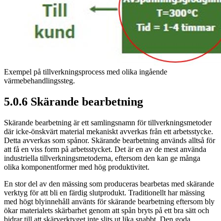
Exempel på tillverkningsprocess med olika ingående
värmebehandlingssteg.
5.0.6 Skärande bearbetning
Skärande bearbetning är ett samlingsnamn för tillverkningsmetoder
där icke-önskvärt material mekaniskt avverkas från ett arbetsstycke.
Detta avverkas som spånor. Skärande bearbetning används alltså för
att få en viss form på arbetsstycket. Det är en av de mest använda
industriella tillverkningsmetoderna, eftersom den kan ge många
olika komponentformer med hög produktivitet.
En stor del av den mässing som produceras bearbetas med skärande
verktyg för att bli en färdig slutprodukt. Traditionellt har mässing
med högt blyinnehåll använts för skärande bearbetning eftersom bly
ökar materialets skärbarhet genom att spån bryts på ett bra sätt och
bidrar till att skärverktyget inte slits ut lika snabbt. Den goda