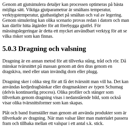
Genom att gjutsimulera detaljer kan processen optimeras på bästa
möjliga sätt. Viktiga gjutparametrar är smältans temperatur,
verktygstemperatur, gjuthastighet på smältan och val av legering.
Genom simulering kan olika scenario provas redan i datorn och man
kan därför hitta åtgärder för att förebygga gjutfel. För
mässingslegeringar är detta ett mycket användbart verktyg för att se
vilka risker som kan finnas.
5.0.3 Dragning och valsning
Dragning är en annan metod för att tillverka stång, tråd och rör. Då
minskar tvärsnittet på massan genom att den dras genom en
dragskiva, med eller utan invändig dorn eller plugg.
Dragning sker i olika steg för att få det tvärsnitt man vill ha. Det kan
användas kedjedragbänkar eller dragmaskiner av typen Schumag
(delvis kontinuerlig process). Olika profiler och stänger som
tillverkats genom dragning visas i nedanstående bild, som också
visar olika tvärsnittsformer som kan skapas.
Plåt och band framställer man genom att använda produkter som är
tillverkade av dragning. När man valsar låter man materialet passera
fram och tillbaka mellan ett valspar i ett antal s.k. stick.