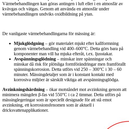
Värmebehandlingen kan göras antingen i luft eller i en atmosfär av
kvävgas och vätgas. Genom att använda en atmosfär under
värmebehandlingen undviks oxidbildning på ytan.
De vanligaste värmebehandlingarna för mässing är:
Mjukglödgning
– gör materialet mjukt efter kallformning
genom värmebehandling vid 400–600°C. Detta görs bara på
komponenter man vill ha mjuka efteråt, t.ex. ljusstakar.
Avspänningsglödning
– minskar inre spänningar och
minskar då risk för plötsliga formförändringar men framförallt
spänningskorrosion. Detta utförs vid 250 – 300°C i 30 – 60
minuter. Mässingdetaljer som är i konstant kontakt med
korrosiva miljöer är särskilt viktiga att avspänningsglödga.
Avzinkningshärdning
– ökar motståndet mot avzinkning genom att
minimera mängden β-fas vid 550°C i ca 2 timmar. Detta utförs på
mässinglegeringar som är speciellt designade för att stå emot
avzinkning, ett korrosionsfenomen som är aktuell i
dricksvattenapplikationer.