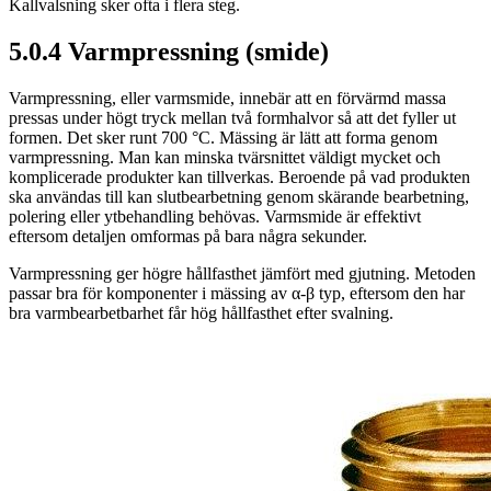
Kallvalsning sker ofta i flera steg.
5.0.4 Varmpressning (smide)
Varmpressning, eller varmsmide, innebär att en förvärmd massa
pressas under högt tryck mellan två formhalvor så att det fyller ut
formen. Det sker runt 700 °C. Mässing är lätt att forma genom
varmpressning. Man kan minska tvärsnittet väldigt mycket och
komplicerade produkter kan tillverkas. Beroende på vad produkten
ska användas till kan slutbearbetning genom skärande bearbetning,
polering eller ytbehandling behövas. Varmsmide är effektivt
eftersom detaljen omformas på bara några sekunder.
Varmpressning ger högre hållfasthet jämfört med gjutning. Metoden
passar bra för komponenter i mässing av α-β typ, eftersom den har
bra varmbearbetbarhet får hög hållfasthet efter svalning.