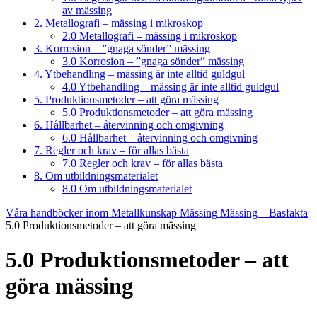
av mässing
2. Metallografi – mässing i mikroskop
2.0 Metallografi – mässing i mikroskop
3. Korrosion – ”gnaga sönder” mässing
3.0 Korrosion – ”gnaga sönder” mässing
4. Ytbehandling – mässing är inte alltid guldgul
4.0 Ytbehandling – mässing är inte alltid guldgul
5. Produktionsmetoder – att göra mässing
5.0 Produktionsmetoder – att göra mässing
6. Hållbarhet – återvinning och omgivning
6.0 Hållbarhet – återvinning och omgivning
7. Regler och krav – för allas bästa
7.0 Regler och krav – för allas bästa
8. Om utbildningsmaterialet
8.0 Om utbildningsmaterialet
Våra handböcker inom Metallkunskap
Mässing
Mässing – Basfakta
5.0 Produktionsmetoder – att göra mässing
5.0 Produktionsmetoder – att
göra mässing