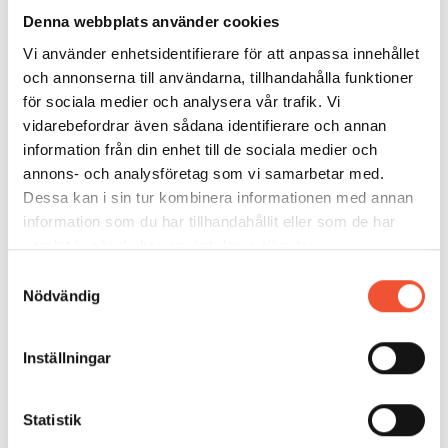
För aluminium är det BJ- och SLS-tekniken (sintring
Denna webbplats använder cookies
av sandkorn) som främst används för att ta fram
Vi använder enhetsidentifierare för att anpassa innehållet
komponenter, men även DOD (Drop on Demand) för
och annonserna till användarna, tillhandahålla funktioner
små ämnen i nanostorlekar. Begränsningar finns i hur
för sociala medier och analysera vår trafik. Vi
stora ämnen som kan skrivas ut.
Figur 85
visar ett
vidarebefordrar även sådana identifierare och annan
exempel på en stor komponent, ett motorblock till
information från din enhet till de sociala medier och
VW. Blocket på 25 kg tog cirka 300 timmar att skriva
annons- och analysföretag som vi samarbetar med.
ut, efterbearbetningen tog sedan lika lång tid.
Dessa kan i sin tur kombinera informationen med annan
information som du har tillhandahållit eller som de har
samlat in när du har använt deras tjänster.
Samtyckesval
Nödvändig
Inställningar
Statistik