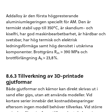
Addalloy är den första högpresterande
aluminiumlegeringen speciellt för AM. Den är
termiskt stabil upp till 350ºC, är skandium- och
kiselfri, har god maskinbearbetbarhet, är härdbar och
svetsbar, har hög termisk och elektrisk
ledningsförmåga samt hög densitet i utskrivna
komponenter. Brottgräns R
> 390 MPa och
m
brottförlängning A
> 23,8%.
5
8.6.3 Tillverkning av 3D-printade
gjutformar
Både gjutformar och kärnor kan direkt skrivas ut i
sand eller gips, utan att använda modeller. Vid
kortare serier innebär det kostnadsbesparingar
eftersom ingen modell behöver tillverkas. Vid större