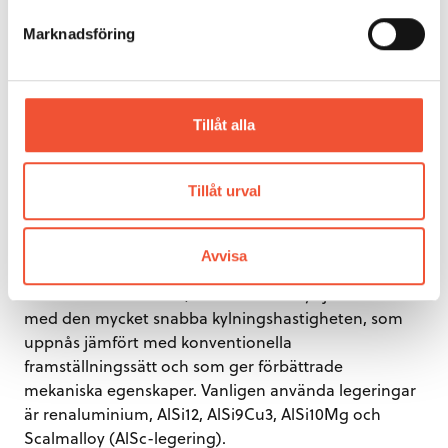
Marknadsföring
Tillåt alla
Figur 85.
Motorblock printat av Robert Hoffmann
GmbH, i aluminium till en VW. (foto Sten Farre)
Tillåt urval
Sedan 2015 har tydliga framsteg gjorts inom AM. Nya
Avvisa
legeringar har tagits fram, och då speciellt
aluminium-skandium, som bättre utnyttjar fördelarna
med den mycket snabba kylningshastigheten, som
uppnås jämfört med konventionella
framställningssätt och som ger förbättrade
mekaniska egenskaper. Vanligen använda legeringar
är renaluminium, AlSi12, AlSi9Cu3, AlSi10Mg och
Scalmalloy (AlSc-legering).