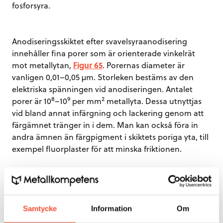
fosforsyra.
Anodiseringsskiktet efter svavelsyraanodisering
innehåller fina porer som är orienterade vinkelrät
mot metallytan,
Figur 65
. Porernas diameter är
vanligen 0,01–0,05 µm. Storleken bestäms av den
elektriska spänningen vid anodiseringen. Antalet
8
9
2
porer är 10
–10
per mm
metallyta. Dessa utnyttjas
vid bland annat infärgning och lackering genom att
färgämnet tränger in i dem. Man kan också föra in
andra ämnen än färgpigment i skiktets poriga yta, till
exempel fluorplaster för att minska friktionen.
Tabell 19.
Skikttjocklekar vid anodisering
Samtycke
Information
Om