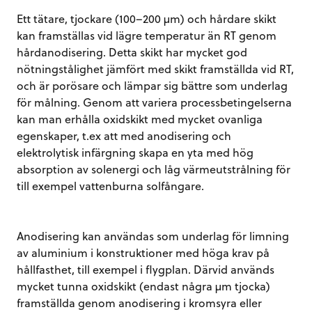
Ett tätare, tjockare (100–200 µm) och hårdare skikt
kan framställas vid lägre temperatur än RT genom
hårdanodisering. Detta skikt har mycket god
nötningstålighet jämfört med skikt framställda vid RT,
och är porösare och lämpar sig bättre som underlag
för målning. Genom att variera processbetingelserna
kan man erhålla oxidskikt med mycket ovanliga
egenskaper, t.ex att med anodisering och
elektrolytisk infärgning skapa en yta med hög
absorption av solenergi och låg värmeutstrålning för
till exempel vattenburna solfångare.
Anodisering kan användas som underlag för limning
av aluminium i konstruktioner med höga krav på
hållfasthet, till exempel i flygplan. Därvid används
mycket tunna oxidskikt (endast några µm tjocka)
framställda genom anodisering i kromsyra eller