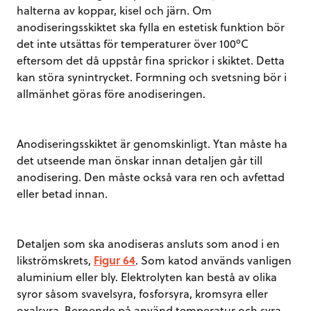
halterna av koppar, kisel och järn. Om
anodiseringsskiktet ska fylla en estetisk funktion bör
det inte utsättas för temperaturer över 100ºC
eftersom det då uppstår fina sprickor i skiktet. Detta
kan störa synintrycket. Formning och svetsning bör i
allmänhet göras före anodiseringen.
Anodiseringsskiktet är genomskinligt. Ytan måste ha
det utseende man önskar innan detaljen går till
anodisering. Den måste också vara ren och avfettad
eller betad innan.
Detaljen som ska anodiseras ansluts som anod i en
likströmskrets,
Figur 64
. Som katod används vanligen
aluminium eller bly. Elektrolyten kan bestå av olika
syror såsom svavelsyra, fosforsyra, kromsyra eller
oxalsyra. Beroende på använd temperatur och syra