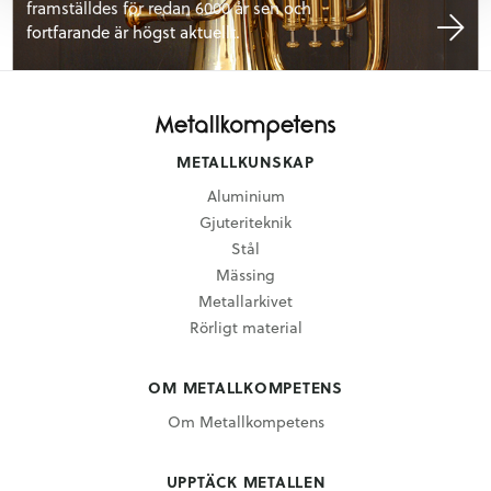
framställdes för redan 6000 år sen och
fortfarande är högst aktuellt.
METALLKUNSKAP
Aluminium
Gjuteriteknik
Stål
Mässing
Metallarkivet
Rörligt material
OM METALLKOMPETENS
Om Metallkompetens
UPPTÄCK METALLEN