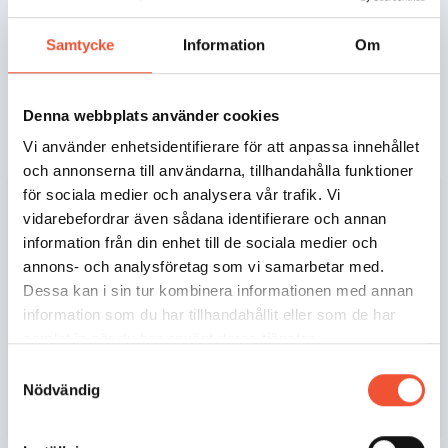
Samtycke
Information
Om
Läs om grundämnet aluminium som är
världens näst mest använda metall. Låg
densitet, hög hållfasthet och hög
Denna webbplats använder cookies
återvinningsgrad - aluminium används i
många kvaliteter med olika egenskaper.
Vi använder enhetsidentifierare för att anpassa innehållet
och annonserna till användarna, tillhandahålla funktioner
för sociala medier och analysera vår trafik. Vi
Gjuteriteknik
vidarebefordrar även sådana identifierare och annan
information från din enhet till de sociala medier och
annons- och analysföretag som vi samarbetar med.
Dessa kan i sin tur kombinera informationen med annan
Här kan du lära dig om
information som du har tillhandahållit eller som de har
tillverkningsmetoden gjutning och alla de
samlat in när du har använt deras tjänster.
processer som gör det möjligt att smälta
Samtyckesval
ned metall och stöpa om det till
Nödvändig
högkvalitativa produkter.