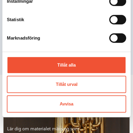
Inställningar
Stål
Statistik
Marknadsföring
Läs om hur stål framställs, både historiskt
och idag, hur det bearbetas och hur stålets
mångskiftande egenskaper uppstår och
kan utnyttjas.
Tillåt alla
Mässing
Tillåt urval
Avvisa
Lär dig om materialet mässing som