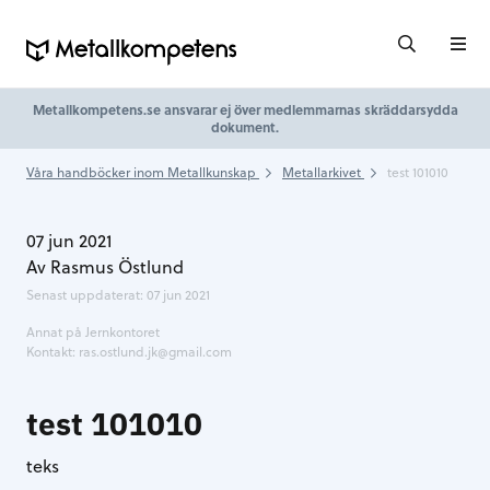
Metallkompetens.se ansvarar ej över medlemmarnas skräddarsydda
dokument.
Våra handböcker inom Metallkunskap
Metallarkivet
test 101010
07 jun 2021
Av Rasmus Östlund
Senast uppdaterat: 07 jun 2021
Annat på Jernkontoret
Kontakt:
ras.ostlund.jk@gmail.com
test 101010
teks