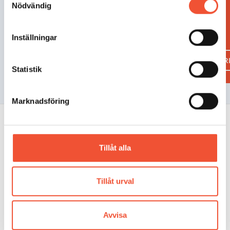
Nödvändig
Inställningar
GJUTERIHANDBOKEN
GJUTE
Statistik
Marknadsföring
METALLKUNSKAP
Tillåt alla
Aluminium
Gjuteriteknik
Tillåt urval
Stål
Mässing
Metallarkivet
Avvisa
Rörligt material