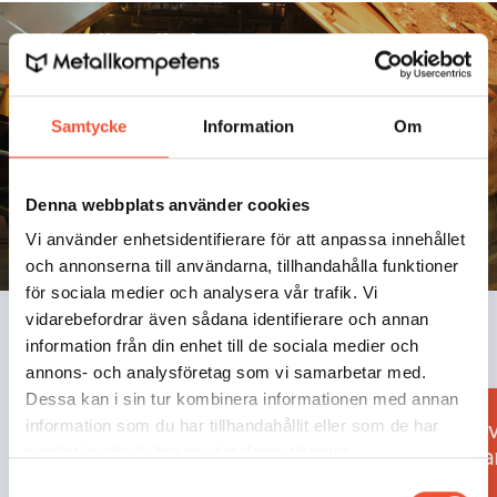
Gjuterihandboken
Samtycke
Information
Om
Denna webbplats använder cookies
Vi använder enhetsidentifierare för att anpassa innehållet
och annonserna till användarna, tillhandahålla funktioner
för sociala medier och analysera vår trafik. Vi
vidarebefordrar även sådana identifierare och annan
Mest lästa
information från din enhet till de sociala medier och
annons- och analysföretag som vi samarbetar med.
Dessa kan i sin tur kombinera informationen med annan
6.17
Kvalitetsstyrning
6.12
Övr
information som du har tillhandahållit eller som de har
perma
samlat in när du har använt deras tjänster.
Samtyckesval