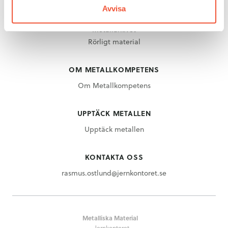
Stål
Avvisa
Mässing
Metallarkivet
Rörligt material
OM METALLKOMPETENS
Om Metallkompetens
UPPTÄCK METALLEN
Upptäck metallen
KONTAKTA OSS
rasmus.ostlund@jernkontoret.se
Metalliska Material
Jernkontoret