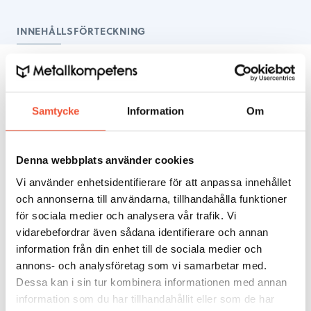
INNEHÅLLSFÖRTECKNING
2.4.1 Bygga upp och utöka samarbeten med andra
företag
Samtycke
Information
Om
2.4.1 Bygga upp och utöka samarbeten
med andra företag
Denna webbplats använder cookies
Globaliseringen har medfört att flera spelare kommit
Vi använder enhetsidentifierare för att anpassa innehållet
in på marknader som tidigare var nationella
och annonserna till användarna, tillhandahålla funktioner
spelplaner. Konkurrensen om kunderna har därmed
för sociala medier och analysera vår trafik. Vi
ökat. Vikten av att vara i världsklass för att klara sig i
vidarebefordrar även sådana identifierare och annan
konkurrensen får därmed inte underskattas. Inget
information från din enhet till de sociala medier och
företag kan dock hålla världsklass inom alla de
annons- och analysföretag som vi samarbetar med.
teknologier och kompetensområden som krävs för
Dessa kan i sin tur kombinera informationen med annan
att slutprodukten eller kundupplevelsen ska hålla
information som du har tillhandahållit eller som de har
världsklass.