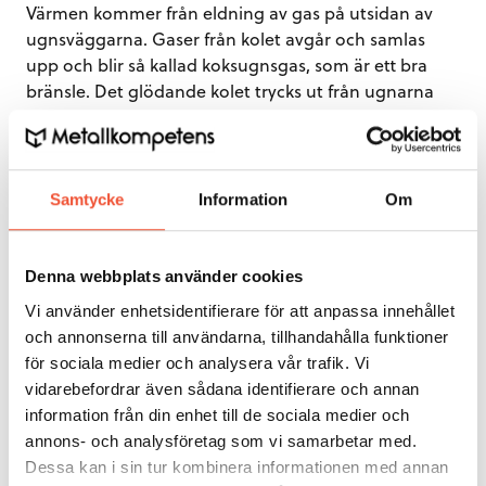
Värmen kommer från eldning av gas på utsidan av
ugnsväggarna. Gaser från kolet avgår och samlas
upp och blir så kallad koksugnsgas, som är ett bra
bränsle. Det glödande kolet trycks ut från ugnarna
och ner i vagnar. Dessa körs in i ett så kallat släcktorn,
där stora mängder vatten spolas på kolet. Det bildas
ett stort ångmoln, som kan ses på långt håll. Den
kalla koksen används i masugnen.
Samtycke
Information
Om
1.0.3 Masugn
Denna webbplats använder cookies
I masugnen används koks, med tillsats av kol och ev
Vi använder enhetsidentifierare för att anpassa innehållet
olja, som reduktionsmedel. I masugnen värms malm i
och annonserna till användarna, tillhandahålla funktioner
form av pellets, små runda kulor, och andra tillsatser
för sociala medier och analysera vår trafik. Vi
till cirka 1600°C. Vid höga temperaturer kan
vidarebefordrar även sådana identifierare och annan
kolatomer från reduktionsmedlet ta upp syre från
information från din enhet till de sociala medier och
järnoxiden i pellets, och flytande råjärn och slagg
annons- och analysföretag som vi samarbetar med.
samlas i botten och tappas ur ugnen. Råjärnet som
Dessa kan i sin tur kombinera informationen med annan
innehåller cirka 4,5 % kol transporteras till LD-