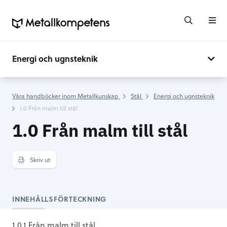
Energi och ugnsteknik
Våra handböcker inom Metallkunskap
Stål
Energi och ugnsteknik
1.0 Från malm till stål
1.0 Från malm till stål
Skriv ut
INNEHÅLLSFÖRTECKNING
1.0.1 Från malm till stål