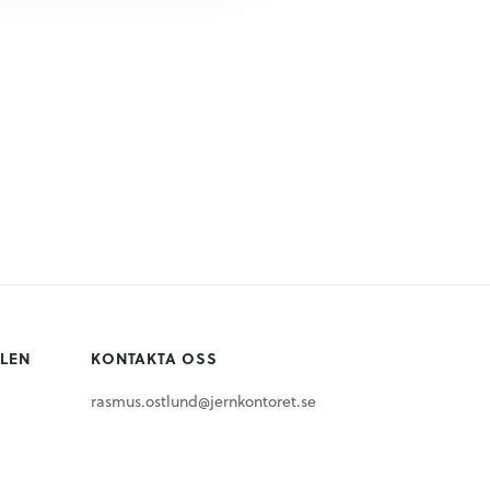
LLEN
KONTAKTA OSS
rasmus.ostlund@jernkontoret.se