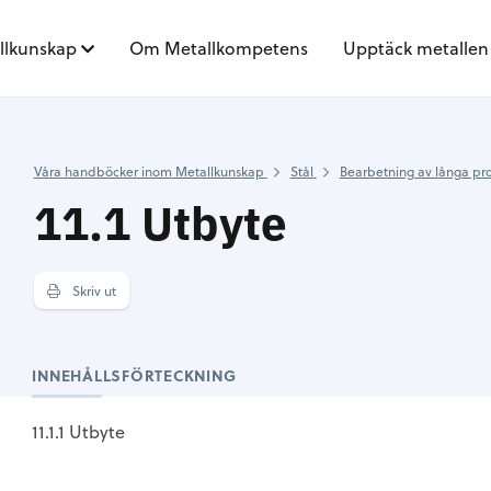
llkunskap
Om Metallkompetens
Upptäck metallen
Våra handböcker inom Metallkunskap
Stål
Bearbetning av långa pr
11.1 Utbyte
Skriv ut
INNEHÅLLSFÖRTECKNING
11.1.1 Utbyte