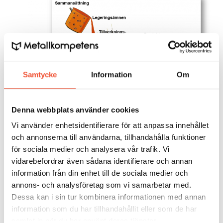
Samtycke
Information
Om
Denna webbplats använder cookies
Figur 36.
Vi använder enhetsidentifierare för att anpassa innehållet
och annonserna till användarna, tillhandahålla funktioner
för sociala medier och analysera vår trafik. Vi
Många stål framställs med allt mer specifika krav på
vidarebefordrar även sådana identifierare och annan
till exempel hållfasthet, svetsbarhet, härdbarhet,
information från din enhet till de sociala medier och
slitagebeständighet och ytbehandlingsbarhet. För
annons- och analysföretag som vi samarbetar med.
andra stålsorter är kallformbarhet och pressbarhet
Dessa kan i sin tur kombinera informationen med annan
viktiga egenskaper. Rostfria material skall uppfylla
information som du har tillhandahållit eller som de har
höga krav på korrosionsegenskaper i svåra korrosiva
samlat in när du har använt deras tjänster.