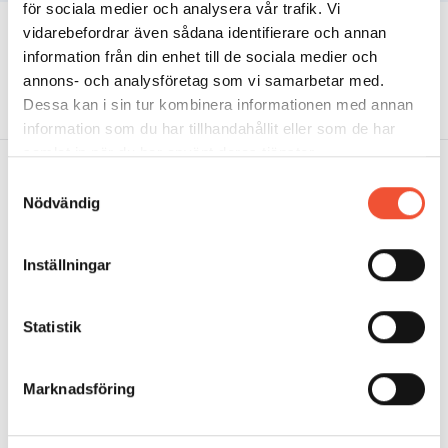
för sociala medier och analysera vår trafik. Vi
INNEHÅLLSFÖRTECKNING
vidarebefordrar även sådana identifierare och annan
information från din enhet till de sociala medier och
annons- och analysföretag som vi samarbetar med.
Dessa kan i sin tur kombinera informationen med annan
information som du har tillhandahållit eller som de har
samlat in när du har använt deras tjänster.
Samtyckesval
Nödvändig
METALLKUNSKAP
Aluminium
Inställningar
Gjuteriteknik
Stål
Mässing
Statistik
Metallarkivet
Rörligt material
Marknadsföring
OM METALLKOMPETENS