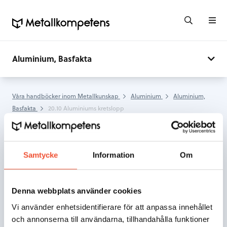
Aluminium, Basfakta
Våra handböcker inom Metallkunskap
Aluminium
Aluminium,
Basfakta
20.10 Aluminiums kretslopp
20.10 Aluminiums
kretslopp
Samtycke
Information
Om
Skriv ut
Denna webbplats använder cookies
Vi använder enhetsidentifierare för att anpassa innehållet
och annonserna till användarna, tillhandahålla funktioner