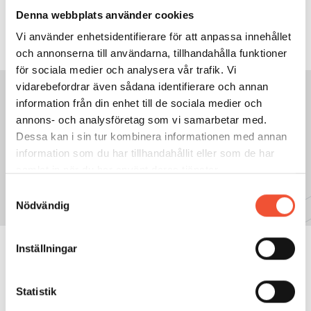
Denna webbplats använder cookies
Vi använder enhetsidentifierare för att anpassa innehållet
och annonserna till användarna, tillhandahålla funktioner
för sociala medier och analysera vår trafik. Vi
vidarebefordrar även sådana identifierare och annan
information från din enhet till de sociala medier och
annons- och analysföretag som vi samarbetar med.
GÅ TILL NÄSTA SIDA:
Dessa kan i sin tur kombinera informationen med annan
1.6 Bearbetning
information som du har tillhandahållit eller som de har
samlat in när du har använt deras tjänster.
Samtyckesval
Nödvändig
Inställningar
METALLKUNSKAP
Statistik
Aluminium