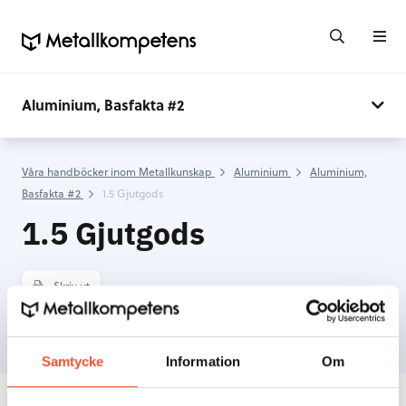
Aluminium, Basfakta #2
Våra handböcker inom Metallkunskap
Aluminium
Aluminium,
Basfakta #2
1.5 Gjutgods
1.5 Gjutgods
Skriv ut
Samtycke
Information
Om
INNEHÅLLSFÖRTECKNING