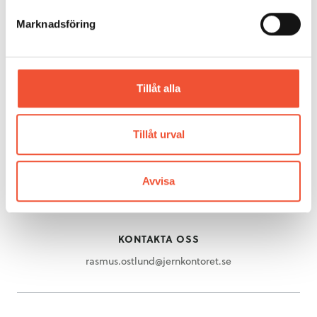
Gjuteriteknik
Marknadsföring
Stål
Mässing
Metallarkivet
Rörligt material
Tillåt alla
OM METALLKOMPETENS
Tillåt urval
Om Metallkompetens
UPPTÄCK METALLEN
Avvisa
Upptäck metallen
KONTAKTA OSS
rasmus.ostlund@jernkontoret.se