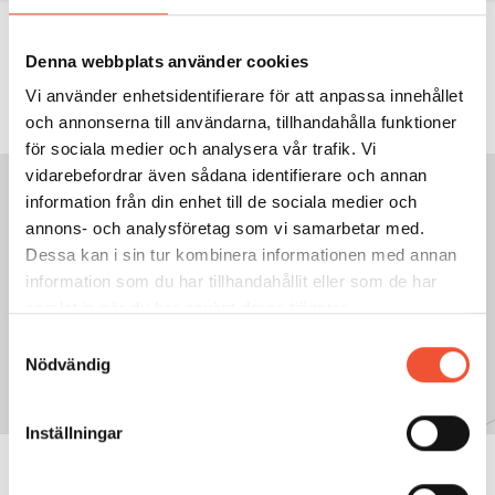
INNEHÅLLSFÖRTECKNING
Denna webbplats använder cookies
Vi använder enhetsidentifierare för att anpassa innehållet
och annonserna till användarna, tillhandahålla funktioner
för sociala medier och analysera vår trafik. Vi
vidarebefordrar även sådana identifierare och annan
information från din enhet till de sociala medier och
annons- och analysföretag som vi samarbetar med.
GÅ TILL NÄSTA SIDA:
Dessa kan i sin tur kombinera informationen med annan
2.6 Hållbarhet – återvinning
information som du har tillhandahållit eller som de har
och omgivning
samlat in när du har använt deras tjänster.
Samtyckesval
Nödvändig
Inställningar