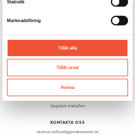
Statistik
METALLKUNSKAP
Aluminium
Marknadsföring
Gjuteriteknik
Stål
Mässing
Metallarkivet
Tillåt alla
Rörligt material
Tillåt urval
OM METALLKOMPETENS
Om Metallkompetens
Avvisa
UPPTÄCK METALLEN
Upptäck metallen
KONTAKTA OSS
rasmus.ostlund@jernkontoret.se