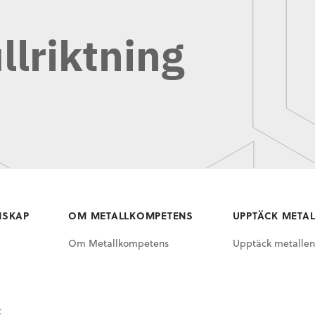
llriktning
NSKAP
OM METALLKOMPETENS
UPPTÄCK META
Om Metallkompetens
Upptäck metallen
t