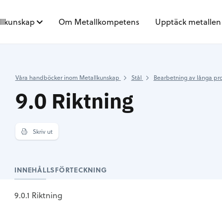
llkunskap
Om Metallkompetens
Upptäck metallen
Våra handböcker inom Metallkunskap
Stål
Bearbetning av långa pr
9.0 Riktning
Skriv ut
INNEHÅLLSFÖRTECKNING
9.0.1 Riktning