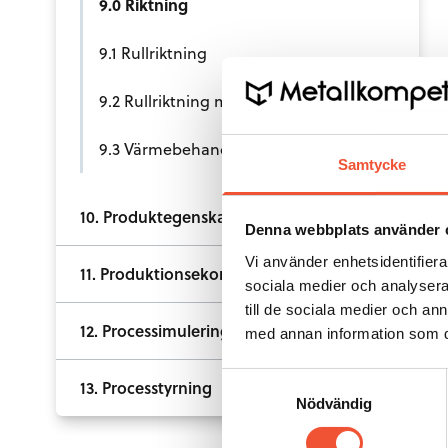
9.0 Riktning
9.1 Rullriktning
9.2 Rullriktning med konkava-konvexa valsar
9.3 Värmebehandling
Samtycke
10. Produktegenskaper
Denna webbplats använder 
Vi använder enhetsidentifierar
11. Produktionsekonomi
sociala medier och analysera 
till de sociala medier och a
12. Processimulering
med annan information som du 
Samtyckesval
13. Processtyrning
Nödvändig