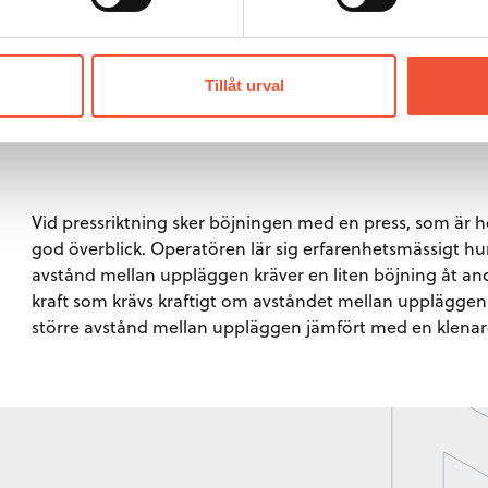
Tillåt urval
Figur 34.
Vid pressriktning sker böjningen med en press, som är hor
god överblick. Operatören lär sig erfarenhetsmässigt hur
avstånd mellan uppläggen kräver en liten böjning åt and
kraft som krävs kraftigt om avståndet mellan uppläggen bl
större avstånd mellan uppläggen jämfört med en klenar