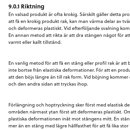
9.0.1 Riktning
En valsad produkt är ofta krokig. Särskilt gäller detta pr
att få en krokig produkt rak, kan man värma delar av tv
och deformeras plastiskt. Vid efterföljande svalning k
En annan metod att rikta är att dra stången något för att
varmt eller kallt tillstånd.
En vanlig metod för att få en stång eller profil rak är att 
inte bortse från elastiska deformationer. För att en produk
att den böjs längre än till rak form. Vid böjning kommer
och den andra sidan att tryckas ihop.
Förlängning och hoptryckning sker först med elastisk 
områden närmast ytan först att deformeras plastiskt. Om
plastiska deformationen inåt mot stångens mitt. En stå
mer än en stång med lägre hållfasthet för att få lika stor