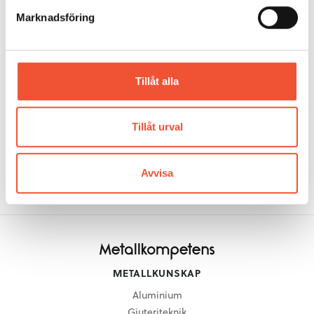
Marknadsföring
Tillåt alla
GÅ TILL NÄSTA SIDA:
9.2 Rullriktning med konkava-
Tillåt urval
konvexa valsar
Avvisa
METALLKUNSKAP
Aluminium
Gjuteriteknik