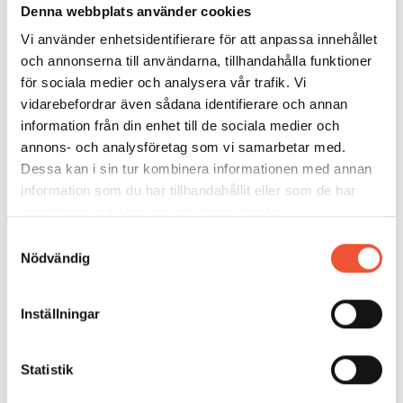
och finjusteras ofta av operatören. Vid rullriktning
Denna webbplats använder cookies
kommer stångens ände inte att riktas, eftersom
Vi använder enhetsidentifierare för att anpassa innehållet
någon böjning inte erhålls, så snart som änden inte
och annonserna till användarna, tillhandahålla funktioner
når över tre rullar.
för sociala medier och analysera vår trafik. Vi
vidarebefordrar även sådana identifierare och annan
information från din enhet till de sociala medier och
Krafterna vid rullriktning är stora. Detta medför att de
annons- och analysföretag som vi samarbetar med.
elastiska deformationerna i rullriktverken påverkar
Dessa kan i sin tur kombinera informationen med annan
inställningen kraftigt. Kraften som krävs för riktning
information som du har tillhandahållit eller som de har
ökar om rullarnas avstånd minskar. Det finns
samlat in när du har använt deras tjänster.
rullriktverk, där avståndet mellan rullarna (delningen)
Samtyckesval
kan justeras, så att det kan avpassas för olika
Nödvändig
stångdimensioner. Vid rullriktning av profiler krävs att
profilen böjs i två plan. Därför har rullriktverk ofta tre
justeringsmöjligheter:
Inställningar
Delning (avstånd mellan rullar)
Statistik
Pressning (vertikalförskjutning)
Axialförskjutning.