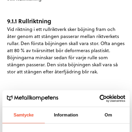
9.1.1 Rullriktning
Vid riktning i ett rullriktverk sker böjning fram och
åter genom att stången passerar mellan riktverkets
rullar. Den första böjningen skall vara stor. Ofta anges
att 80 % av tvärsnittet bör deformeras plastiskt.
Böjningarna minskar sedan för varje rulle som
stången passerar. Den sista böjningen skall vara så
stor att stången efter återfjädring blir rak.
Ofta används en inställning av riktverket som liknar
en kil. De tre sista rullarna kan ställas in så att
avståndet mellan dem (pressningen) motsvarar
stångens tjocklek, eller så att böjningen ger rak stång
Samtycke
Information
Om
efter återfjädring. Inställningen av de tre sista
rullarnas inbördes läge är avgörande för rakheten