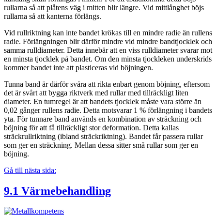
rullarna så att plåtens väg i mitten blir längre. Vid mittlånghet böjs
rullarna så att kanterna förlängs.
Vid rullriktning kan inte bandet krökas till en mindre radie än rullens
radie. Förlängningen blir därför mindre vid mindre bandtjocklek och
samma rulldiameter. Detta innebär att en viss rulldiameter svarar mot
en minsta tjocklek på bandet. Om den minsta tjockleken underskrids
kommer bandet inte att plasticeras vid böjningen.
Tunna band är därför svåra att rikta enbart genom böjning, eftersom
det är svårt att bygga riktverk med rullar med tillräckligt liten
diameter. En tumregel är att bandets tjocklek måste vara större än
0,02 gånger rullens radie. Detta motsvarar 1 % förlängning i bandets
yta. För tunnare band används en kombination av sträckning och
böjning för att få tillräckligt stor deformation. Detta kallas
sträckrullriktning (ibland sträckriktning). Bandet får passera rullar
som ger en sträckning. Mellan dessa sitter små rullar som ger en
böjning.
Gå till nästa sida:
9.1 Värmebehandling