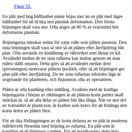
Figur 33.
En plåt med hög hållfasthet måste böjas mer än en plåt med lägre
hållfasthet för att få lika stor plastisk deformation. Den första
böjningen skall vara stor. Ofta anges att 80 % av tvärsnittet bör
deformeras plastiskt.
Böjningarna minskar sedan för varje rulle som plåten passerar. Den
sista böjningen skall vara så stor så att plåten efter återfjädring blir
plan. Ofta används en inställning av riktverket som liknar en kil.
Avståndet mellan de tre sista rullarna kan ändras genom att sista
rullen ställs separat. Detta görs så att avståndet mellan dem
(pressningen) motsvarar plåtens tjocklek, eller så att böjningen ger
plan plåt efter återfjädring. De tre sista rullarnas inbördes läge är
avgörande för planheten, och finjusteras ofta av operatören.
Plåten är ofta kantlång eller mittlång. Avsikten med de kraftiga
böjningarna i början av riktningen är att plåtens korta partier skall
sträckas ut, så att alla delar av plåten blir lika långa. När en stor del
av tvärsnittet är plasticerat, är kraften som krävs för att förlänga den
korta delen av plåten liten.
För att öka förlängningen av de korta delarna av en plåt är moderna
rullriktverk försedda med böjning av rullarna. En plåt som är
kantlång skall förlängas i mitten. För att åstadkomma detta böjs