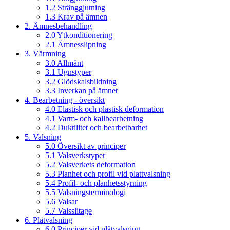
1.2 Stränggjutning
1.3 Krav på ämnen
2. Ämnesbehandling
2.0 Ytkonditionering
2.1 Ämnesslipning
3. Värmning
3.0 Allmänt
3.1 Ugnstyper
3.2 Glödskalsbildning
3.3 Inverkan på ämnet
4. Bearbetning - översikt
4.0 Elastisk och plastisk deformation
4.1 Varm- och kallbearbetning
4.2 Duktilitet och bearbetbarhet
5. Valsning
5.0 Översikt av principer
5.1 Valsverkstyper
5.2 Valsverkets deformation
5.3 Planhet och profil vid plattvalsning
5.4 Profil- och planhetsstyrning
5.5 Valsningsterminologi
5.6 Valsar
5.7 Valsslitage
6. Plåtvalsning
6.0 Principer vid plåtvalsning