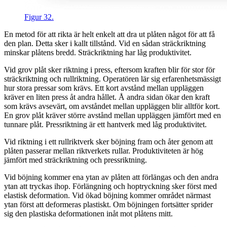
Figur 32.
En metod för att rikta är helt enkelt att dra ut plåten något för att få
den plan. Detta sker i kallt tillstånd. Vid en sådan sträckriktning
minskar plåtens bredd. Sträckriktning har låg produktivitet.
Vid grov plåt sker riktning i press, eftersom kraften blir för stor för
sträckriktning och rullriktning. Operatören lär sig erfarenhetsmässigt
hur stora pressar som krävs. Ett kort avstånd mellan uppläggen
kräver en liten press åt andra hållet. Å andra sidan ökar den kraft
som krävs avsevärt, om avståndet mellan uppläggen blir alltför kort.
En grov plåt kräver större avstånd mellan uppläggen jämfört med en
tunnare plåt. Pressriktning är ett hantverk med låg produktivitet.
Vid riktning i ett rullriktverk sker böjning fram och åter genom att
plåten passerar mellan riktverkets rullar. Produktiviteten är hög
jämfört med sträckriktning och pressriktning.
Vid böjning kommer ena ytan av plåten att förlängas och den andra
ytan att tryckas ihop. Förlängning och hoptryckning sker först med
elastisk deformation. Vid ökad böjning kommer området närmast
ytan först att deformeras plastiskt. Om böjningen fortsätter sprider
sig den plastiska deformationen inåt mot plåtens mitt.