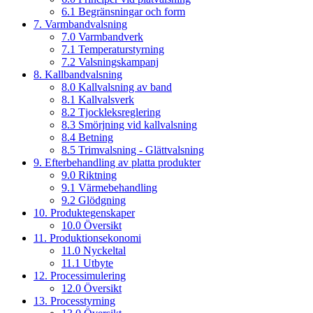
6.1 Begränsningar och form
7. Varmbandvalsning
7.0 Varmbandverk
7.1 Temperaturstyrning
7.2 Valsningskampanj
8. Kallbandvalsning
8.0 Kallvalsning av band
8.1 Kallvalsverk
8.2 Tjockleksreglering
8.3 Smörjning vid kallvalsning
8.4 Betning
8.5 Trimvalsning - Glättvalsning
9. Efterbehandling av platta produkter
9.0 Riktning
9.1 Värmebehandling
9.2 Glödgning
10. Produktegenskaper
10.0 Översikt
11. Produktionsekonomi
11.0 Nyckeltal
11.1 Utbyte
12. Processimulering
12.0 Översikt
13. Processtyrning