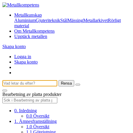
Metallkunskap
Aluminium
Gjuteriteknik
Stål
Mässing
Metallarkivet
Rörligt
material
Om Metallkompetens
Upptäck metallen
Skapa konto
Logga in
Skapa konto
Rensa
Bearbetning av platta produkter
0. Inledning
0.0 Översikt
1. Ämnesframställning
1.0 Översikt
1.1 Götgjutning