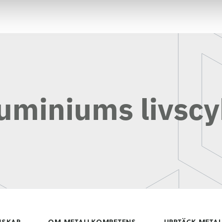
luminiums livscy
NSKAP
OM METALLKOMPETENS
UPPTÄCK META