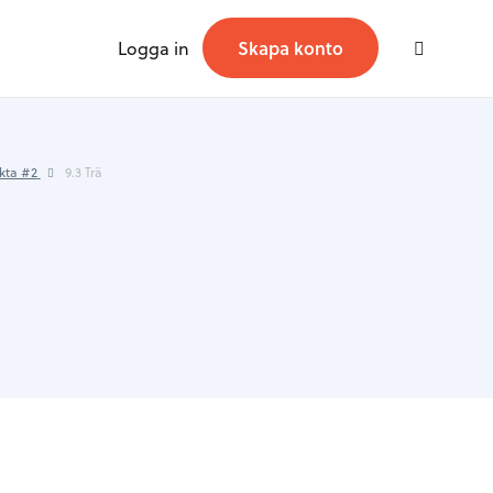
Logga in
Skapa konto
kta #2
9.3 Trä