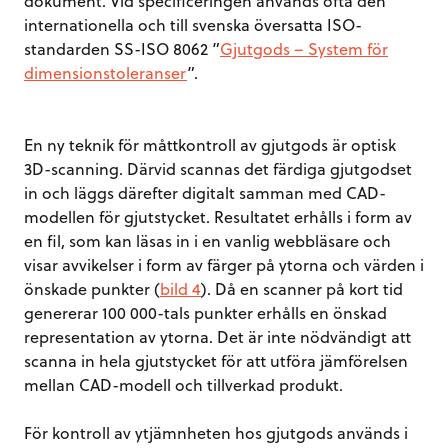
dokument. Vid specificeringen används ofta den
internationella och till svenska översatta ISO-
standarden SS-ISO 8062 ”
Gjutgods – System för
dimensionstoleranser
”.
En ny teknik för måttkontroll av gjutgods är optisk
3D-scanning. Därvid scannas det färdiga gjutgodset
in och läggs därefter digitalt samman med CAD-
modellen för gjutstycket. Resultatet erhålls i form av
en fil, som kan läsas in i en vanlig webbläsare och
visar avvikelser i form av färger på ytorna och värden i
önskade punkter (
bild 4
). Då en scanner på kort tid
genererar 100 000-tals punkter erhålls en önskad
representation av ytorna. Det är inte nödvändigt att
scanna in hela gjutstycket för att utföra jämförelsen
mellan CAD-modell och tillverkad produkt.
För kontroll av ytjämnheten hos gjutgods används i