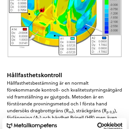
Hållfasthetskontroll
Hållfasthetsbestämning är en normalt
förekommande kontroll- och kvalitetsstyrningsåtgärd
vid framställning av gjutgods. Metoden är en
förstörande provningsmetod och I första hand
undersöks dragbrottgräns (R
), sträckgräns (R
),
m
p 0,2
förlängning (A
) och hårdhet Brinell (HB) men även
5
andra egenskaper som exempelvis slagseghet (Joul)