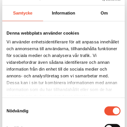
kan undersökas. Proven görs vanligen på provstavar
med normerad utformning, som gjuts samtidigt med
Samtycke
Information
Om
godset men i separata formar (L och T provstavar).
Många produkter har även ett behov att fungera
under cykliska laster. Detta görs med metoden
Denna webbplats använder cookies
utmattningshållfasthet där även provstaven kan
Vi använder enhetsidentifierare för att anpassa innehållet
exponeras i förhöjd temperatur eller med en
och annonserna till användarna, tillhandahålla funktioner
temperaturcykling i det fall kunden kräver det.
för sociala medier och analysera vår trafik. Vi
vidarebefordrar även sådana identifierare och annan
Många kunder kräver att produkterna har vidgjutna
information från din enhet till de sociala medier och
provstavar som blir grunden för ett certifikat, att
annons- och analysföretag som vi samarbetar med.
smälta och mekanisk egenskap är på gjutgods
Dessa kan i sin tur kombinera informationen med annan
representerar dragprovet.
information som du har tillhandahållit eller som de har
samlat in när du har använt deras tjänster.
Samtyckesval
Nödvändig