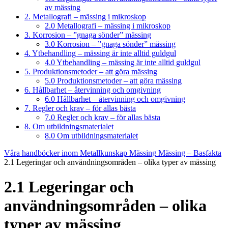
av mässing
2. Metallografi – mässing i mikroskop
2.0 Metallografi – mässing i mikroskop
3. Korrosion – ”gnaga sönder” mässing
3.0 Korrosion – ”gnaga sönder” mässing
4. Ytbehandling – mässing är inte alltid guldgul
4.0 Ytbehandling – mässing är inte alltid guldgul
5. Produktionsmetoder – att göra mässing
5.0 Produktionsmetoder – att göra mässing
6. Hållbarhet – återvinning och omgivning
6.0 Hållbarhet – återvinning och omgivning
7. Regler och krav – för allas bästa
7.0 Regler och krav – för allas bästa
8. Om utbildningsmaterialet
8.0 Om utbildningsmaterialet
Våra handböcker inom Metallkunskap
Mässing
Mässing – Basfakta
2.1 Legeringar och användningsområden – olika typer av mässing
2.1 Legeringar och
användningsområden – olika
typer av mässing