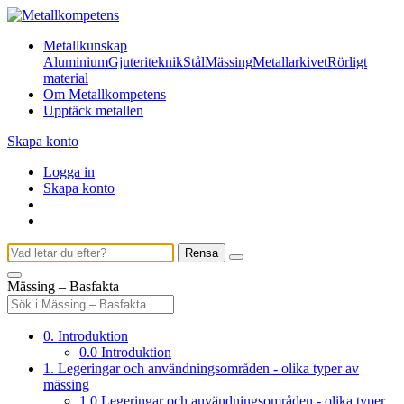
Metallkunskap
Aluminium
Gjuteriteknik
Stål
Mässing
Metallarkivet
Rörligt
material
Om Metallkompetens
Upptäck metallen
Skapa konto
Logga in
Skapa konto
Rensa
Mässing – Basfakta
0. Introduktion
0.0 Introduktion
1. Legeringar och användningsområden - olika typer av
mässing
1.0 Legeringar och användningsområden - olika typer