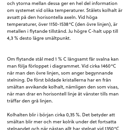
och ytorna mellan dessa ger en hel del information
om systemet vid olika temperaturer. Stålets kolhalt är
avsatt på den horisontella axeln. Vid höga
temperaturer, över 1150-1538°C (den övre linjen), är
metallen i flytande tillstånd. Ju högre C-halt upp till
4,3 % desto lägre smältpunkt.
Om flytande stål med 1 % C långsamt får svalna kan
man följa förloppet i diagrammet. Vid cirka 1460°C
når man den övre linjen, som anger begynnande
stelning. De först bildade kristallerna har en från
smältan avvikande kolhalt, nämligen den som visas,
när man drar en horisontell linje åt vänster tills man
träffar den grå linjen.
Kolhalten blir i början cirka 0,35 %. Det betyder att
smältan blir mer och mer kolrik under det fortsatta
stelnandet och när nästan allt har stelnat vid 1350°C