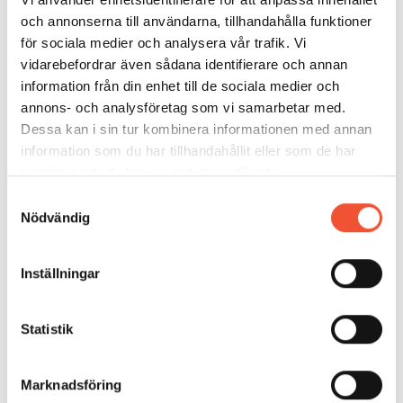
och annonserna till användarna, tillhandahålla funktioner
Kristallerna, som bildas i detta exempel, har det
för sociala medier och analysera vår trafik. Vi
ytcentrerade gittret och strukturen kallas
austenit
vidarebefordrar även sådana identifierare och annan
eller γ-järn (gamma-järn). Mer om ståls stelnande
information från din enhet till de sociala medier och
hittar du i ”Järn och stålframställning, del 4,
annons- och analysföretag som vi samarbetar med.
Skänkmetallurgi och gjutning”.
Dessa kan i sin tur kombinera informationen med annan
information som du har tillhandahållit eller som de har
I fortsättningen ska vi studera det nedre vänstra
samlat in när du har använt deras tjänster.
hörnet av diagrammet, det vill säga temperaturer
Samtyckesval
under cirka 1000°C.
Nödvändig
Inställningar
Statistik
Marknadsföring