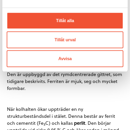
Figur 4.
Tillåt alla
Tillåt urval
Vid mycket låga kolhalter, under 0,05 %, består stål
vid rumstemperatur nästan enbart av strukturen
Avvisa
ferrit
eller α-järn (alfa-järn).
Den är uppbyggd av det rymdcentrerade gittret, som
tidigare beskrivits. Ferriten är mjuk, seg och mycket
formbar.
När kolhalten ökar uppträder en ny
strukturbeståndsdel i stålet. Denna består av ferrit
och cementit (Fe
C) och kallas
perlit
. Den börjar
3
uppträda vid cirka 0,05 % C och ökar sedan i mängd