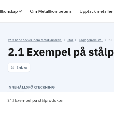
llkunskap
Om Metallkompetens
Upptäck metallen
Våra handböcker inom Metallkunskap
Stål
Låglegerade stål
2.1
2.1 Exempel på stål
Skriv ut
INNEHÅLLSFÖRTECKNING
2.1.1 Exempel på stålprodukter