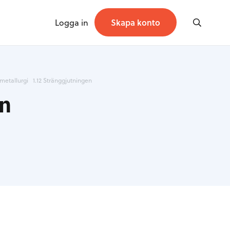
Logga in
Skapa konto
metallurgi
1.12 Stränggjutningen
en