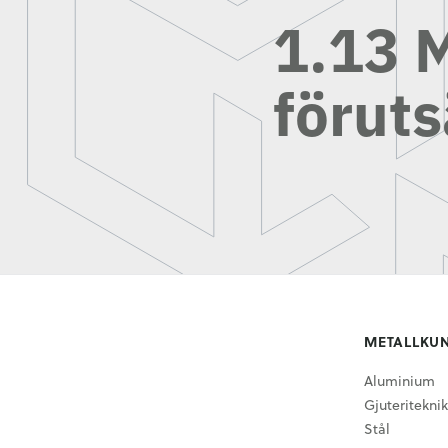
1.13 M
föruts
METALLKU
Aluminium
Gjuteriteknik
Stål