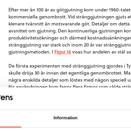
Efter mer än 100 år av götgjutning kom under 1960-talet 
kommersiella genombrott. Vid stränggjutningen gjuts et
klenare tvärsnitt än motsvarande göt. Detaljer om detta
avsnittet om gjutning. Den kontinuerliga gjutningen kom
produktivitetsökningar och därmed kostnadssänkningar. D
stränggjutning var stark och inom 20 år var stränggju
gjutningsmetoden. I
Figur 16
visas hur andelen av stål s
De första experimenten med stränggjutning gjordes i T
skulle dröja 30 år innan det egentliga genombrottet. Ma
några enskilda detaljer som löstes med någon speciell
för användningen kom fanns flera firmor som sålde st
likartad teknik. Skälet att utvecklingen tog så lång tid
ett språng i teknikutvecklingen och att enskilda insatser int
nå helt fram. Ur tekniskt utvecklingsintresse kan konstat
stränggjutningsprojekten av naturliga kostnadsskäl arbe
Information
onödiga problem. Det skulle visa sig att det var mycket s
stränggjuta klena ämnen i jämförelse med grövre mått