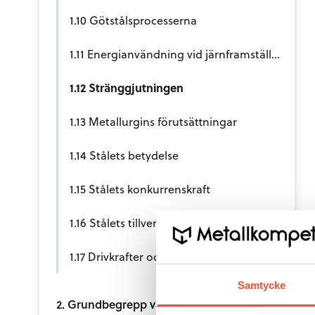
1.10 Götstålsprocesserna
1.11 Energianvändning vid järnframställningen
1.12 Stränggjutningen
1.13 Metallurgins förutsättningar
1.14 Stålets betydelse
1.15 Stålets konkurrenskraft
1.16 Stålets tillverkningsvägar
1.17 Drivkrafter och möjligheter för stålindustrins fortsatta utveckling
Samtycke
2. Grundbegrepp vid stålframställning