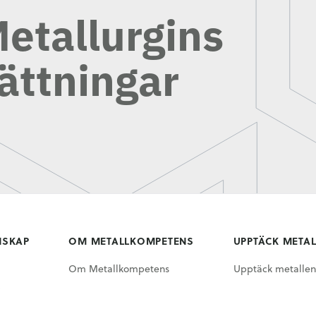
etallurgins
ättningar
NSKAP
OM METALLKOMPETENS
UPPTÄCK META
Om Metallkompetens
Upptäck metallen