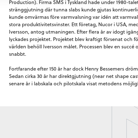
Production). Firma SMS i Tyskland hade under 1980-talet
stränggjutning där tunna slabs kunde gjutas kontinuerli
kunde omvärmas före varmvalsning var idén att varmvalsa 
stora produktivitetsvinster. Ett företag, Nucor i USA, 
Iversson, antog utmaningen. Efter flera år av idogt igån
lyckades projektet. Projektet blev kraftigt försenat och 
världen behöll Iversson målet. Processen blev en succé o
snabbt.
Fortfarande efter 150 år har dock Henry Bessemers dröm 
Sedan cirka 30 år har direktgjutning (near net shape cas
senare år i labskala och pilotskala visat metodens möjlig