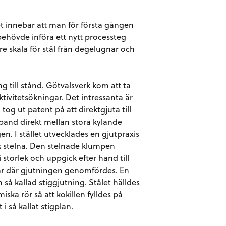
 innebar att man för första gången
behövde införa ett nytt processteg
 skala för stål från degelugnar och
 till stånd. Götvalsverk kom att ta
ktivitetsökningar. Det intressanta är
og ut patent på att direktgjuta till
 band direkt mellan stora kylande
en. I stället utvecklades en gjutpraxis
fick stelna. Den stelnade klumpen
 storlek och uppgick efter hand till
allar där gjutningen genomfördes. En
så kallad stiggjutning. Stålet hälldes
ska rör så att kokillen fylldes på
 i så kallat stigplan.