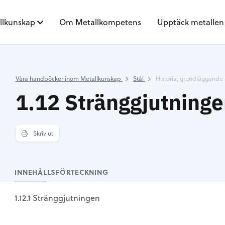
llkunskap
Om Metallkompetens
Upptäck metallen
Våra handböcker inom Metallkunskap
Stål
Historia, grundläggande 
1.12 Stränggjutning
Skriv ut
INNEHÅLLSFÖRTECKNING
1.12.1 Stränggjutningen