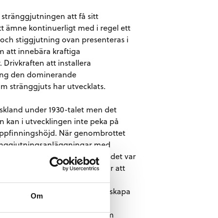
stränggjutningen att få sitt
t ämne kontinuerligt med i regel ett
 och stiggjutning ovan presenteras i
 att innebära kraftiga
rivkraften att installera
tning den dominerande
om stränggjuts har utvecklats.
yskland under 1930-talet men det
n kan i utvecklingen inte peka på
 uppfinningshöjd. När genombrottet
ränggjutningsanläggningar med
 sammanhänger troligen med att det var
e blev tillräckligt kraftfulla för att
eras att genom att de första
tade i liten skala kom man att skapa
Om
vårt av värmetekniska skäl att
. De tekniska genombrotten kom