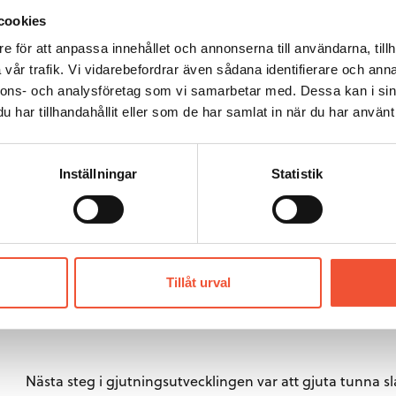
därför först när man vågade gå upp i skala.
cookies
e för att anpassa innehållet och annonserna till användarna, tillh
vår trafik. Vi vidarebefordrar även sådana identifierare och anna
nnons- och analysföretag som vi samarbetar med. Dessa kan i sin
har tillhandahållit eller som de har samlat in när du har använt 
Inställningar
Statistik
Tillåt urval
Figur 16.
Utveckling av andelen stränggjutet stål. Käl
Nästa steg i gjutningsutvecklingen var att gjuta tunna s