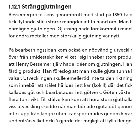
1.12.1 Stränggjutningen
Bessemerprocessens genombrott med start på 1850-talet
fick flytande stål i större mängder att ta hand om. Man 
nämligen gjutningen. Gjutning hade förekommit i mindre
för andra metaller men storskalig gjutning var nytt.
På bearbetningssidan kom också en nödvändig utveckling
över från smidestekniken vilket i sig innebar stora produ
att Henry Bessemer själv hade idéer om gjutningen. Han t
färdig produkt. Han föreslog att man skulle gjuta tunna
valsar. Utvecklingen skulle emellertid inte ta den riktning
som innebär att stålet hälldes i ett kar (kokill) där det 
kallades göt och bearbetades i ett götverk. Göten växte i
flera tons vikt. Till stålverken kom att höra stora gjuth
viss utveckling skedde när man började gjuta göt genom 
inte i uppifrån längre utan transporterades genom kerami
underifrån vilket också gjorde det möjligt att fylla fler göt