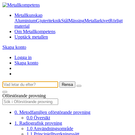
Metallkunskap
Aluminium
Gjuteriteknik
Stål
Mässing
Metallarkivet
Rörligt
material
Om Metallkompetens
Upptäck metallen
Skapa konto
Logga in
Skapa konto
Rensa
Oförstörande provning
0. Metodfamiljen oförstörande provning
0.0 Översikt
1. Radiografisk provning
1.0 Användningsområde
1.1 Principielltverkningssätt