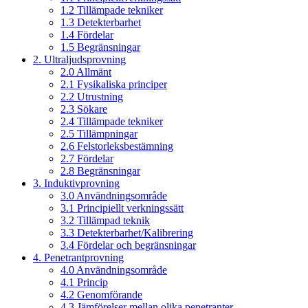
1.2 Tillämpade tekniker
1.3 Detekterbarhet
1.4 Fördelar
1.5 Begränsningar
2. Ultraljudsprovning
2.0 Allmänt
2.1 Fysikaliska principer
2.2 Utrustning
2.3 Sökare
2.4 Tillämpade tekniker
2.5 Tillämpningar
2.6 Felstorleksbestämning
2.7 Fördelar
2.8 Begränsningar
3. Induktivprovning
3.0 Användningsområde
3.1 Principiellt verkningssätt
3.2 Tillämpad teknik
3.3 Detekterbarhet/Kalibrering
3.4 Fördelar och begränsningar
4. Penetrantprovning
4.0 Användningsområde
4.1 Princip
4.2 Genomförande
4.3 Jämförelser mellan olika penetranter