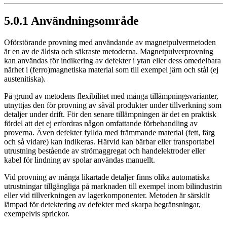
5.0.1 Användningsområde
Oförstörande provning med användande av magnetpulvermetoden
är en av de äldsta och säkraste metoderna. Magnetpulverprovning
kan användas för indikering av defekter i ytan eller dess omedelbara
närhet i (ferro)magnetiska material som till exempel järn och stål (ej
austenitiska).
På grund av metodens flexibilitet med många tillämpningsvarianter,
utnyttjas den för provning av såväl produkter under tillverkning som
detaljer under drift. För den senare tillämpningen är det en praktisk
fördel att det ej erfordras någon omfattande förbehandling av
proverna. Även defekter fyllda med främmande material (fett, färg
och så vidare) kan indikeras. Härvid kan bärbar eller transportabel
utrustning bestående av strömaggregat och handelektroder eller
kabel för lindning av spolar användas manuellt.
Vid provning av många likartade detaljer finns olika automatiska
utrustningar tillgängliga på marknaden till exempel inom bilindustrin
eller vid tillverkningen av lagerkomponenter. Metoden är särskilt
lämpad för detektering av defekter med skarpa begränsningar,
exempelvis sprickor.