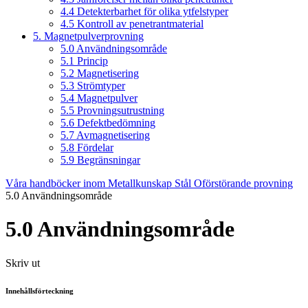
4.4 Detekterbarhet för olika ytfelstyper
4.5 Kontroll av penetrantmaterial
5. Magnetpulverprovning
5.0 Användningsområde
5.1 Princip
5.2 Magnetisering
5.3 Strömtyper
5.4 Magnetpulver
5.5 Provningsutrustning
5.6 Defektbedömning
5.7 Avmagnetisering
5.8 Fördelar
5.9 Begränsningar
Våra handböcker inom Metallkunskap
Stål
Oförstörande provning
5.0 Användningsområde
5.0 Användningsområde
Skriv ut
Innehållsförteckning