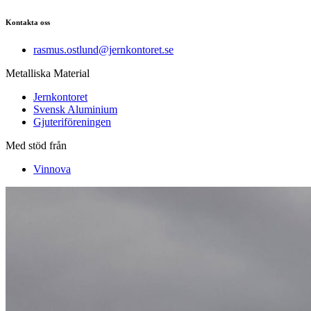
Kontakta oss
rasmus.ostlund@jernkontoret.se
Metalliska Material
Jernkontoret
Svensk Aluminium
Gjuteriföreningen
Med stöd från
Vinnova