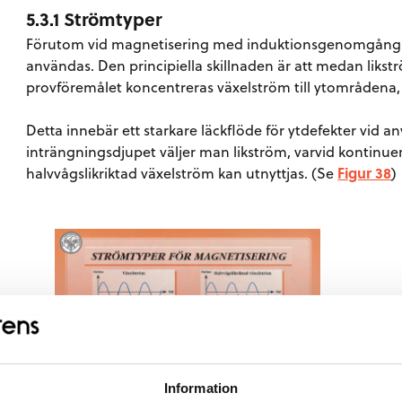
5.3.1 Strömtyper
Förutom vid magnetisering med induktionsgenomgång k
användas. Den principiella skillnaden är att medan likst
provföremålet koncentreras växelström till ytområdena, 
Detta innebär ett starkare läckflöde för ytdefekter vid 
inträngningsdjupet väljer man likström, varvid kontinuerl
halvvågslikriktad växelström kan utnyttjas. (Se
Figur 38
)
Information