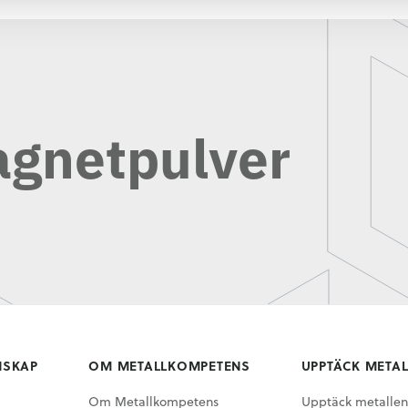
agnetpulver
NSKAP
OM METALLKOMPETENS
UPPTÄCK META
Om Metallkompetens
Upptäck metallen