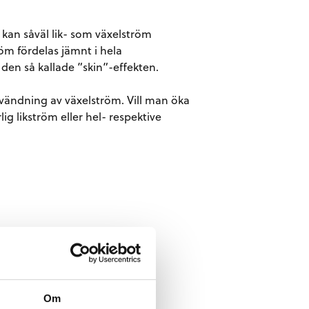
an såväl lik- som växelström
röm fördelas jämnt i hela
den så kallade ”skin”-effekten.
användning av växelström. Vill man öka
ig likström eller hel- respektive
Om