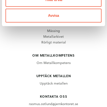
METALLKUNSKAP
Aluminium
Avvisa
Gjuteriteknik
Stål
Mässing
Metallarkivet
Rörligt material
OM METALLKOMPETENS
Om Metallkompetens
UPPTÄCK METALLEN
Upptäck metallen
KONTAKTA OSS
rasmus.ostlund@jernkontoret.se