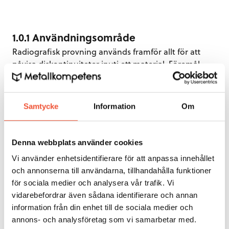
1.0.1 Användningsområde
Radiografisk provning används framför allt för att
påvisa diskontinuiteter inuti ett material. Föremål
som provas kan vara av olika material. Volymetriska
fel i gjutna föremål av till exempel gjutjärn, stål,
aluminium, magnesium, koppar, mässing eller brons,
Samtycke
Information
Om
detekteras bra med denna metod. Komponenter
tillverkade av plaster och kompositer liksom
elektronik kontrolleras i vissa fall med radiografisk
Denna webbplats använder cookies
provning. Metoden tillämpas ofta på olika typer av
Vi använder enhetsidentifierare för att anpassa innehållet
förband såsom svetsar och lödskarvar.
och annonserna till användarna, tillhandahålla funktioner
för sociala medier och analysera vår trafik. Vi
vidarebefordrar även sådana identifierare och annan
Strålskydd
information från din enhet till de sociala medier och
Om människokroppen blir utsatt för röntgen- eller
annons- och analysföretag som vi samarbetar med.
gammastrålning kan detta innebära allvarliga men