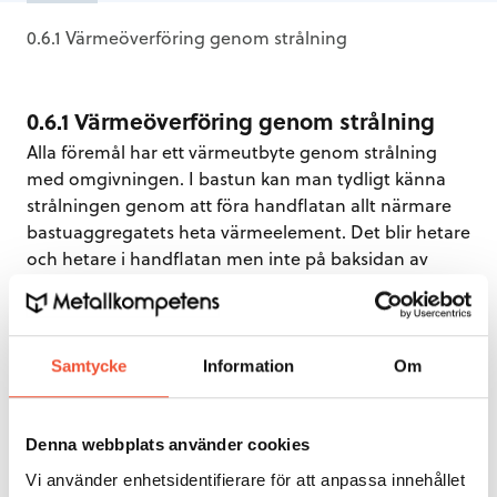
0.6.1 Värmeöverföring genom strålning
0.6.1 Värmeöverföring genom strålning
Alla föremål har ett värmeutbyte genom strålning
med omgivningen. I bastun kan man tydligt känna
strålningen genom att föra handflatan allt närmare
bastuaggregatets heta värmeelement. Det blir hetare
och hetare i handflatan men inte på baksidan av
handen. Det beror på att baksidan av handen är i
”skugga” för värmestrålarna; jämför vanlig belysning
och skuggor.
Samtycke
Information
Om
Strålningsvärme kan överföras utan hjälp av något
medium (gas eller vätska). Därför värms material
med strålning i vakuumugnar.
Denna webbplats använder cookies
Vi använder enhetsidentifierare för att anpassa innehållet