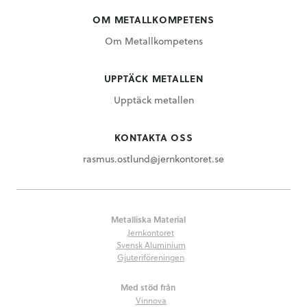
OM METALLKOMPETENS
Om Metallkompetens
UPPTÄCK METALLEN
Upptäck metallen
KONTAKTA OSS
rasmus.ostlund@jernkontoret.se
Metalliska Material
Jernkontoret
Svensk Aluminium
Gjuteriföreningen
Med stöd från
Vinnova