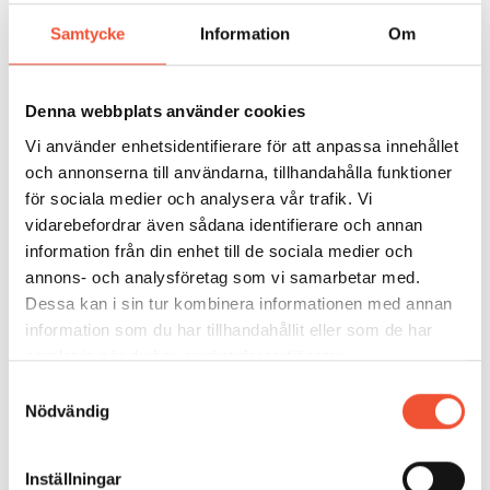
Detta påverkar produktens egenskaper.
Samtycke
Information
Om
Denna webbplats använder cookies
Vi använder enhetsidentifierare för att anpassa innehållet
och annonserna till användarna, tillhandahålla funktioner
för sociala medier och analysera vår trafik. Vi
vidarebefordrar även sådana identifierare och annan
information från din enhet till de sociala medier och
annons- och analysföretag som vi samarbetar med.
Dessa kan i sin tur kombinera informationen med annan
information som du har tillhandahållit eller som de har
samlat in när du har använt deras tjänster.
Samtyckesval
Figur 7.
Nödvändig
Inställningar