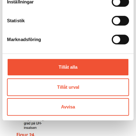
verka, reduceras felintensiteten och
Inställningar
underhållsbehovet, samtidigt som kostnaderna
minskar.
Statistik
Marknadsföring
Tillåt alla
Tillåt urval
Avvisa
Figur 24.