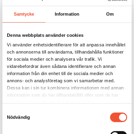
görligaste mån sammanfaller med den
ekonomiska livslängden
Att optimal parameterinställning, speciellt för
Samtycke
Information
Om
elektronisk utrustning, bevaras
Bättre reservdelsplanering
Förbättrad dokumentation som bidrar till
Denna webbplats använder cookies
kontinuitet i underhållsarbetet.
Vi använder enhetsidentifierare för att anpassa innehållet
och annonserna till användarna, tillhandahålla funktioner
för sociala medier och analysera vår trafik. Vi
Ett förebyggande underhåll bör naturligtvis införas i
vidarebefordrar även sådana identifierare och annan
samband med att en ny utrustning tas i drift. Ofta är
information från din enhet till de sociala medier och
det dock så att FU installeras då problemen med
annons- och analysföretag som vi samarbetar med.
stopptider, haverier och ökade UH-kostnader blivit
Dessa kan i sin tur kombinera informationen med annan
för stora.
Figur 24
visar vad som vanligen sker då
information som du har tillhandahållit eller som de har
systematiserat FU installeras i befintlig anläggning.
samlat in när du har använt deras tjänster.
Samtyckesval
Nödvändig
Först ökar UH-insatsterna och de därmed förbundna
kostnaderna. Efter en tid, när programmet börjat