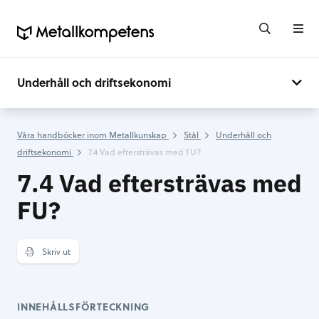
Underhåll och driftsekonomi
Våra handböcker inom Metallkunskap
Stål
Underhåll och
driftsekonomi
7.4 Vad eftersträvas med FU?
7.4 Vad eftersträvas med
FU?
Skriv ut
INNEHÅLLSFÖRTECKNING