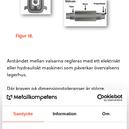
Figur 18.
Avståndet mellan valsarna regleras med ett elektriskt
eller hydrauliskt maskineri som påverkar övervalsens
lagerhus.
Där kraven på dimensionstoleranser är större,
används en modernare variant, det så kallade
stollösa valsparet
. Valskraften i dessa konstruktioner
upptas som ett band över de två valslagren, vilket ger
Samtycke
Information
Om
låg elastisk deformation.