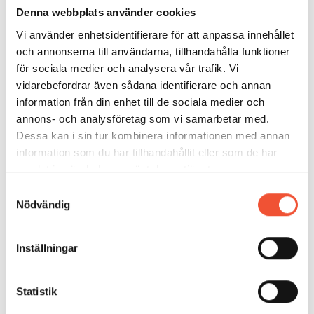
Denna webbplats använder cookies
För att få en bra produkt måste ämnet dels styras in
mellan valsarna på ett riktigt sätt, dels hållas på plats
Vi använder enhetsidentifierare för att anpassa innehållet
under sticket och slutligen styras så rakt som möjligt
och annonserna till användarna, tillhandahålla funktioner
ut ur valsparet. För detta behövs in- och utledare.
för sociala medier och analysera vår trafik. Vi
Utformningen av ledarutrustningen bestäms av
vidarebefordrar även sådana identifierare och annan
hetgeometri och spårform.
information från din enhet till de sociala medier och
annons- och analysföretag som vi samarbetar med.
Vid valsning av osymmetriska profiler kan stora sido-
Dessa kan i sin tur kombinera informationen med annan
och vridkrafter uppkomma. Detta ställer krav på
information som du har tillhandahållit eller som de har
kraftigt dimensionerad ledarutrustning.
samlat in när du har använt deras tjänster.
Samtyckesval
Efter färdigvalsning sker svalning på svalbädd för
Nödvändig
stångstål och profiler. Materialets temperatur sjunker
från cirka 900°C till rumstemperatur. Svalbäddar
Inställningar
finns av flera olika typer, till exempel excenter, hack
och släpbädd.
Statistik