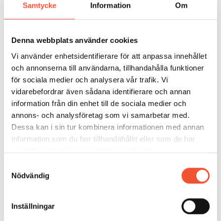
smältan in i formrummet ökar.
Samtycke
Information
Om
Under senare år har tekniken med matarhylsor med
ett filter gjort att gjutning genom mataren direkt ner
Denna webbplats använder cookies
i gjutgodset blivit vanligare. Filtret flyter upp när
Vi använder enhetsidentifierare för att anpassa innehållet
gjutningen är avslutad och mataren fungerar då som
och annonserna till användarna, tillhandahålla funktioner
vanligt.
för sociala medier och analysera vår trafik. Vi
vidarebefordrar även sådana identifierare och annan
information från din enhet till de sociala medier och
annons- och analysföretag som vi samarbetar med.
Dessa kan i sin tur kombinera informationen med annan
information som du har tillhandahållit eller som de har
samlat in när du har använt deras tjänster.
Samtyckesval
Nödvändig
Inställningar