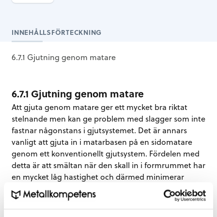
INNEHÅLLSFÖRTECKNING
6.7.1 Gjutning genom matare
6.7.1 Gjutning genom matare
Att gjuta genom matare ger ett mycket bra riktat
stelnande men kan ge problem med slagger som inte
fastnar någonstans i gjutsystemet. Det är annars
vanligt att gjuta in i matarbasen på en sidomatare
genom ett konventionellt gjutsystem. Fördelen med
detta är att smältan när den skall in i formrummet har
en mycket låg hastighet och därmed minimerar
risken för turbulens. Genom denna form för gjutning
går det även att gjuta tunna sektioner då flödet i kilo
per sekund kan ökas markant utan att hastigheten på