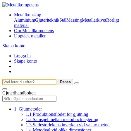
Metallkunskap
Aluminium
Gjuteriteknik
Stål
Mässing
Metallarkivet
Rörligt
material
Om Metallkompetens
Upptäck metallen
Skapa konto
Logga in
Skapa konto
Rensa
Gjuterihandboken
1. Gjutmetoder
1.1 Produktionsflödet för gjutning
1.2 Samspel mellan metod och legering
1.3 Seriestorlekens inverkan vid val av metod
1.4 Metodval vid olika dimensioner