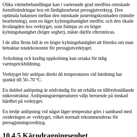
Olika värmebehandlingar kan i varierande grad medföra oönskade
formförändringar hos ett färdigbearbetat pressgjut­verk­tyg. Den
optimala balansen mellan den minskade justeringskostnaden (mindre
bearbetning), som en lägre kylningshastighet medför, och den ökade
livslängden hos verktyget, som främjas av en högre
kylningshastighet (högre seghet), måste därför eftersträvas.
I de allra flesta fall är en högre kylningshastighet att föredra om man
betraktar totalekonomin för pressgjutverktyget.
Avkolning och kraftig uppkolning kan orsaka för tidig
varmsprickbildning.
Verktyget bör anlöpas direkt då temperaturen vid härdning har
sjunkit till 50–70 ºC.
En dubbel anlöpning är nödvändig för att erhålla en tillfredsställande
mikrostruktur. Anlöpningstemperaturen väljs beroende på önskad
hårdhet på verktyget.
En tredje anlöpning vid något lägre temperatur görs i samband med
oxideringen av verktyget, vilket normalt rekommenderas för
pressgjutningsverktyg.
10.4.5 Kärndragningsenhet