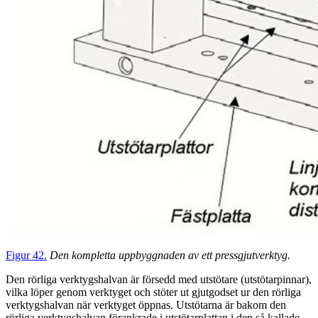
Figur 42.
Den kompletta uppbyggnaden av ett pressgjutverktyg.
Den rörliga verktygshalvan är försedd med utstötare (utstötarpinnar),
vilka löper genom verktyget och stöter ut gjutgodset ur den rörliga
verktygshalvan när verktyget öppnas. Utstötarna är bakom den
rörliga verktygshalvan förankrade i utstötarplattan i den så kallade