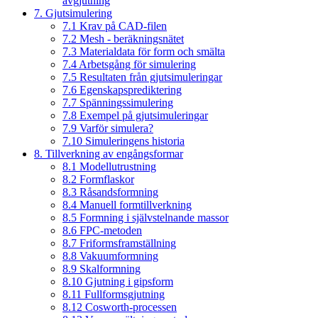
avgjutning
7. Gjutsimulering
7.1 Krav på CAD-filen
7.2 Mesh - beräkningsnätet
7.3 Materialdata för form och smälta
7.4 Arbetsgång för simulering
7.5 Resultaten från gjutsimuleringar
7.6 Egenskapsprediktering
7.7 Spänningssimulering
7.8 Exempel på gjutsimuleringar
7.9 Varför simulera?
7.10 Simuleringens historia
8. Tillverkning av engångsformar
8.1 Modellutrustning
8.2 Formflaskor
8.3 Råsandsformning
8.4 Manuell formtillverkning
8.5 Formning i självstelnande massor
8.6 FPC-metoden
8.7 Friformsframställning
8.8 Vakuumformning
8.9 Skalformning
8.10 Gjutning i gipsform
8.11 Fullformsgjutning
8.12 Cosworth-processen