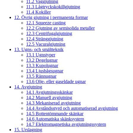
11.2 Vaggjutning
11.3 Lågtryckskokillgjutning
11.4 Kokiller
12. Övrig gjutning i permanenta formar
12.1 Squeeze casting
12.2 Gjutning av semisolida metaller
12.3 Centrifugalgjutning
12.4 Stränggjutning
12.5 Vacuralgjutning
13. Ugns- och smältteknik
13.1 Ugnstyper
13.2 Degelugnar
13.3 Kupolugnar
13.4 Ljusbågsugnar
13.5 Rännugnar
13.6 Olje- eller gaseldade ugnar
14. Avgjutning
14.1 Avgjutningsskänkar
14.2 Manuell avgjutning
14.3 Mekaniserad avgjutning
14.4 Avståndsstyrd och automatiserad avgjutning
14.5 Bottentömmande skänkar
14.6 Automatiska skänksystem
14.7 Elektromagnetiska avgjutningssystem
15. Urslagning