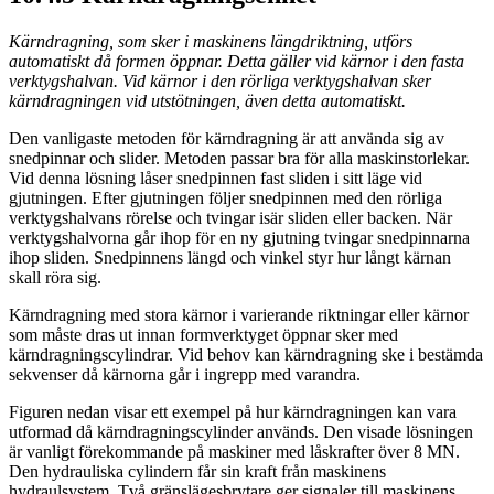
Kärndragning, som sker i maskinens längdriktning, utförs
automatiskt då formen öppnar. Detta gäller vid kärnor i den fasta
verktygshalvan. Vid kärnor i den rörliga verktygshalvan sker
kärndragningen vid utstötningen, även detta automatiskt.
Den vanligaste metoden för kärndragning är att använda sig av
snedpinnar och slider. Metoden passar bra för alla maskinstorlekar.
Vid denna lösning låser snedpinnen fast sliden i sitt läge vid
gjutningen. Efter gjutningen följer snedpinnen med den rörliga
verktygshalvans rörelse och tvingar isär sliden eller backen. När
verktygshalvorna går ihop för en ny gjutning tvingar snedpinnarna
ihop sliden. Snedpinnens längd och vinkel styr hur långt kärnan
skall röra sig.
Kärndragning med stora kärnor i varierande riktningar eller kärnor
som måste dras ut innan formverktyget öppnar sker med
kärndragningscylindrar. Vid behov kan kärndragning ske i bestämda
sekvenser då kärnorna går i ingrepp med varandra.
Figuren nedan visar ett exempel på hur kärndragningen kan vara
utformad då kärndragningscylinder används. Den visade lösningen
är vanligt förekommande på maskiner med låskrafter över 8 MN.
Den hydrauliska cylindern får sin kraft från maskinens
hydraulsystem. Två gränslägesbrytare ger signaler till maskinens