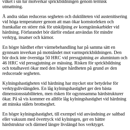
vilket i sin tur motverkar sprickbildningen genom termisk
utmattning.
Å andra sidan reduceras segheten och duktiliteten vid austenitisering
vid höga temperaturer genom att man ökar kornstorleken och
framkallar en större risk för utskiljning av korngränskarbider vid
härdning. Förfarandet bör därför endast användas för mindre
verktyg, insatser och kärnor.
En högre hårdhet efter värmebehandling har på samma sätt en
gynnsam inverkan på motståndet mot varmsprickbildningen. Den
bör dock inte överstiga 50 HRC vid pressgjutning av aluminium och
46 HRC vid pressgjutning av mässing. Risken för sprickbildning
och totalhaveri ökar med den högre hårdheten på grund av den
reducerade segheten.
Kylningshastigheten vid härdning har mycket stor betydelse för
verktygslivslängden. En låg kylnings­hastighet ger den bästa
dimensionsstabiliteten, men risken för ogynnsamma härdstrukturer
ökar. På så vis kommer en alltför låg kylningshastighet vid härdning
att minska stålets brottseghet.
En högre kylningshastighet, till exempel vid användning av saltbad
eller vakuum med övertryck vid kylningen, ger en bättre
härdstruktur och därmed längre livslängd hos verktyget.