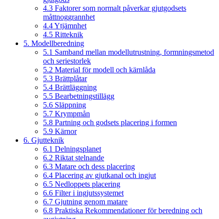
4.3 Faktorer som normalt påverkar gjutgodsets
måttnoggrannhet
4.4 Ytjämnhet
4.5 Ritteknik
5. Modellberedning
5.1 Samband mellan modellutrustning, formningsmetod
och seriestorlek
5.2 Material för modell och kärnlåda
5.3 Brättplåtar
5.4 Brättläggning
5.5 Bearbetningstillägg
5.6 Släppning
5.7 Krympmån
5.8 Partning och godsets placering i formen
5.9 Kärnor
6. Gjutteknik
6.1 Delningsplanet
6.2 Riktat stelnande
6.3 Matare och dess placering
6.4 Placering av gjutkanal och ingjut
6.5 Nedloppets placering
6.6 Filter i ingjutssystemet
6.7 Gjutning genom matare
6.8 Praktiska Rekommendationer för beredning och