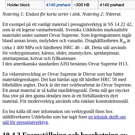
Notering 1: Endast för korta serier i zink. Notering 2: Nitrerat.
Ett exempel på ett vanligt material i pressgjutverktyg är SS 14 22 42,
som är ett legerat varmarbets­stål. Svenska Uddeholm marknadsför
materialet under namnet Orvar Supreme. Som legeringsämnen ingår
bland annan krom, molybden och vanadin. Draghållfastheten R
är
m
cirka 1 400 MPa och hård­heten HRC 46 – 48. Detta stål används
för verktygsinsatser, kärnor, slider, munstycken, spridarpinnar,
utstötarpinnar, kolvar och fyllkammare.
I den amerikanska standarden AISI benämns Orvar Supreme H13.
En vidareutveckling av Orvar Supreme är Dievar som har bättre
materialegenskaper. Det kan härdas upp till hårdhet HRC 50 med
bibehållen seghet. Dock är det mer svårbearbetat än Orvar Supreme.
Ett annat material är så kallat maråldringsstål. Detta stål ger mycket
fina ytor på den gjutna detaljen men är ett förhållandevis dyrt
material. För moderverktyg används ofta enklare konstruktionsstål.
En bra källa till mer information om verktygsstål finns hos
ståltillverkaren Uddeholm som har tagit fram
en teknisk skrift om
stål för pressgjutverktyg
.
10.4.3 Framställning och bearbetning av