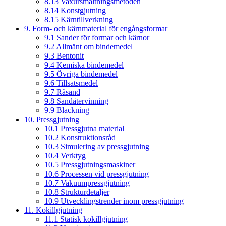
8.13 Vaxursmältningsmetoden
8.14 Konstgjutning
8.15 Kärntillverkning
9. Form- och kärnmaterial för engångsformar
9.1 Sander för formar och kärnor
9.2 Allmänt om bindemedel
9.3 Bentonit
9.4 Kemiska bindemedel
9.5 Övriga bindemedel
9.6 Tillsatsmedel
9.7 Råsand
9.8 Sandåtervinning
9.9 Blackning
10. Pressgjutning
10.1 Pressgjutna material
10.2 Konstruktionsråd
10.3 Simulering av pressgjutning
10.4 Verktyg
10.5 Pressgjutningsmaskiner
10.6 Processen vid pressgjutning
10.7 Vakuumpressgjutning
10.8 Strukturdetaljer
10.9 Utvecklingstrender inom pressgjutning
11. Kokillgjutning
11.1 Statisk kokillgjutning