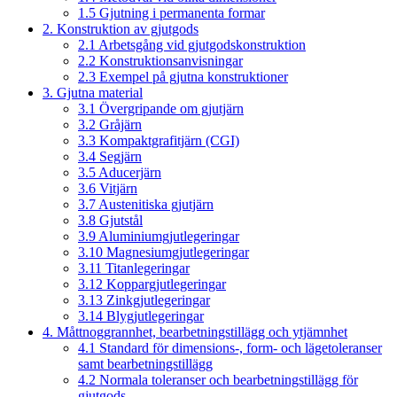
1.5 Gjutning i permanenta formar
2. Konstruktion av gjutgods
2.1 Arbetsgång vid gjutgodskonstruktion
2.2 Konstruktionsanvisningar
2.3 Exempel på gjutna konstruktioner
3. Gjutna material
3.1 Övergripande om gjutjärn
3.2 Gråjärn
3.3 Kompaktgrafitjärn (CGI)
3.4 Segjärn
3.5 Aducerjärn
3.6 Vitjärn
3.7 Austenitiska gjutjärn
3.8 Gjutstål
3.9 Aluminiumgjutlegeringar
3.10 Magnesiumgjutlegeringar
3.11 Titanlegeringar
3.12 Koppargjutlegeringar
3.13 Zinkgjutlegeringar
3.14 Blygjutlegeringar
4. Måttnoggrannhet, bearbetningstillägg och ytjämnhet
4.1 Standard för dimensions-, form- och lägetoleranser
samt bearbetningstillägg
4.2 Normala toleranser och bearbetningstillägg för
gjutgods