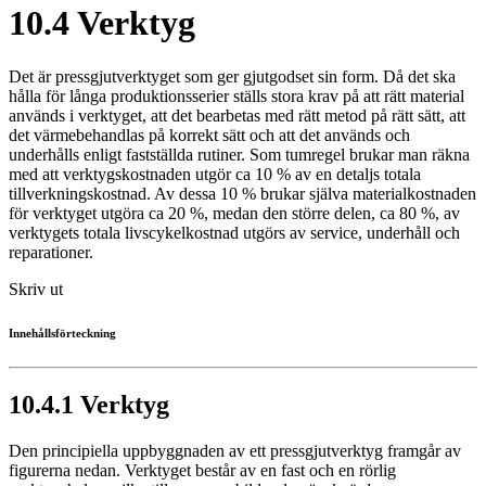
10.4 Verktyg
Det är pressgjutverktyget som ger gjutgodset sin form. Då det ska
hålla för långa produktionsserier ställs stora krav på att rätt material
används i verktyget, att det bearbetas med rätt metod på rätt sätt, att
det värmebehandlas på korrekt sätt och att det används och
underhålls enligt fastställda rutiner. Som tumregel brukar man räkna
med att verktygskostnaden utgör ca 10 % av en detaljs totala
tillverkningskostnad. Av dessa 10 % brukar själva materialkostnaden
för verktyget utgöra ca 20 %, medan den större delen, ca 80 %, av
verktygets totala livscykelkostnad utgörs av service, underhåll och
reparationer.
Skriv ut
Innehållsförteckning
10.4.1 Verktyg
Den principiella uppbyggnaden av ett pressgjutverktyg framgår av
figurerna nedan. Verktyget består av en fast och en rörlig