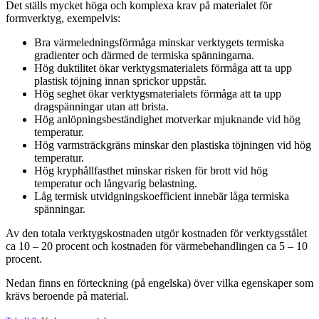
Det ställs mycket höga och komplexa krav på materialet för
formverktyg, exempelvis:
Bra värmeledningsförmåga minskar verktygets termiska
gradienter och därmed de termiska spänningarna.
Hög duktilitet ökar verktygsmaterialets förmåga att ta upp
plastisk töjning innan sprickor uppstår.
Hög seghet ökar verktygsmaterialets förmåga att ta upp
dragspänningar utan att brista.
Hög anlöpningsbeständighet motverkar mjuknande vid hög
temperatur.
Hög varmsträckgräns minskar den plastiska töjningen vid hög
temperatur.
Hög kryphållfasthet minskar risken för brott vid hög
temperatur och långvarig belastning.
Låg termisk utvidgningskoefficient innebär låga termiska
spänningar.
Av den totala verktygskostnaden utgör kostnaden för verktygsstålet
ca 10 – 20 procent och kostnaden för värmebehandlingen ca 5 – 10
procent.
Nedan finns en förteckning (på engelska) över vilka egenskaper som
krävs beroende på material.