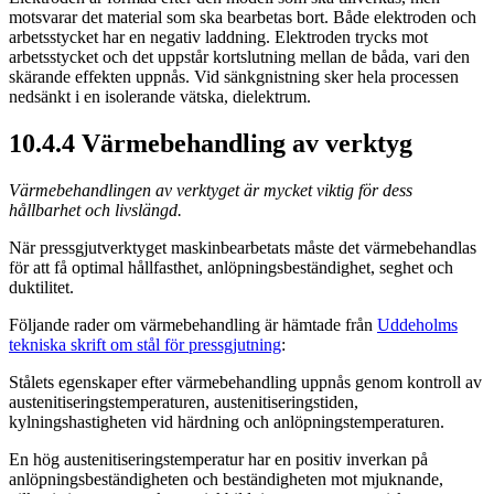
motsvarar det material som ska bearbetas bort. Både elektroden och
arbetsstycket har en negativ laddning. Elektroden trycks mot
arbetsstycket och det uppstår kortslutning mellan de båda, vari den
skärande effekten uppnås. Vid sänkgnistning sker hela processen
nedsänkt i en isolerande vätska, dielektrum.
10.4.4 Värmebehandling av verktyg
Värmebehandlingen av verktyget är mycket viktig för dess
hållbarhet och livslängd.
När pressgjutverktyget maskinbearbetats måste det värmebehandlas
för att få optimal hållfasthet, anlöpningsbeständighet, seghet och
duktilitet.
Följande rader om värmebehandling är hämtade från
Uddeholms
tekniska skrift om stål för pressgjutning
:
Stålets egenskaper efter värmebehandling uppnås genom kontroll av
austenitiseringstemperaturen, austenitiseringstiden,
kylningshastigheten vid härdning och anlöpningstemperaturen.
En hög austenitiseringstemperatur har en positiv inverkan på
anlöpningsbeständigheten och beständigheten mot mjuknande,