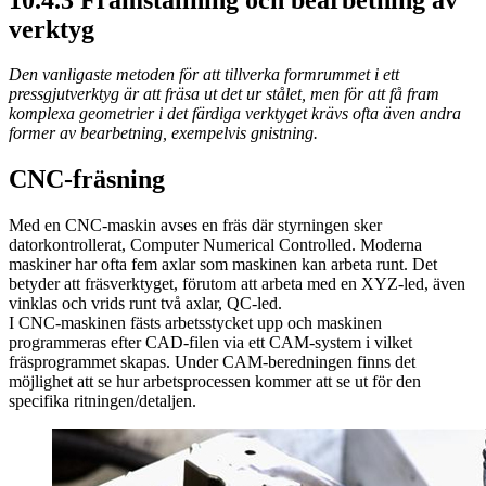
verktyg
Den vanligaste metoden för att tillverka formrummet i ett
pressgjutverktyg är att fräsa ut det ur stålet, men för att få fram
komplexa geometrier i det färdiga verktyget krävs ofta även andra
former av bearbetning, exempelvis gnistning.
CNC-fräsning
Med en CNC-maskin avses en fräs där styrningen sker
datorkontrollerat, Computer Numerical Controlled. Moderna
maskiner har ofta fem axlar som maskinen kan arbeta runt. Det
betyder att fräsverktyget, förutom att arbeta med en XYZ-led, även
vinklas och vrids runt två axlar, QC-led.
I CNC-maskinen fästs arbetsstycket upp och maskinen
programmeras efter CAD-filen via ett CAM-system i vilket
fräsprogrammet skapas. Under CAM-beredningen finns det
möjlighet att se hur arbetsprocessen kommer att se ut för den
specifika ritningen/detaljen.