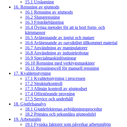
15.1 Urslagning
16. Rensning av gjutgods
16.1 Rensning av gjutgods
16.2 Slungrensning
16.3 Fristråleblästring
16.4 Övriga metoder för att ta bort form- och
kärnmassor
16.5 Avlägsnande av ingjut och matare
16.6 Avlägsnande av oavsiktligt tillkommet material
16.7 Användning av manipulatorer
16.8 Användning av industrirobotar
16.9 Specialmaskinlösningar
16.10 Rensning med verktygsmaskiner
16.11 Rensningscell för manuell rensning
17. Kvalitetsstyrning
17.1 Kvalitetsstyrning i processen
17.2 Strukturkontroll
17.3 Allmän kontroll av gjutgodset
17.4 Oförstörande provning
17.5 Service och underhåll
18. Gjutfelsanalys
18.1 Gjutdefekternas avhjälpningsprocedur
18.2 Primära och sekundära gjutgodsfel
19. Arbetsmiljö
19.1 Fysiska faktorer som påverkar arbetsmiljön