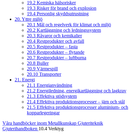
19.2 Kemiska hälsorisker
19.3 Risker för brand och explosion
19.4 Personlig skyddsutrustning
20. Yttre miljö
20.1 Mål och regelverk för klimat och miljö
20.2 Kartläggning och ledningssystem
20.3 Råvaror och kemikalier
20.4 Restprodukter och avfall
20.5 Restprodukter – fasta
20.6 Restprodukter – flytande
20.7 Restprodukter – luftburna
20.8 Buller
20.9 Värmespill
20.10 Transporter
21. Energi
21.1 Energianvändning
21.2 Energiledning, energikartläggning och lagkrav
21.3 Effektiva stödsystem
21.4 Effektiva produktionsprocesser – järn och stål
21.5 Effektiva produktionsprocesser aluminium- och
kopparlegeringar
Våra handböcker inom Metallkunskap
Gjuteriteknik
Gjuterihandboken
10.4 Verktyg