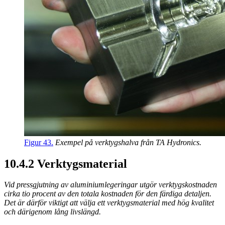
Figur 43.
Exempel på verktygshalva från TA Hydronics.
10.4.2 Verktygsmaterial
Vid pressgjutning av aluminiumlegeringar utgör verktygskostnaden
cirka tio procent av den totala kostnaden för den färdiga detaljen.
Det är därför viktigt att välja ett verktygsmaterial med hög kvalitet
och därigenom lång livslängd.